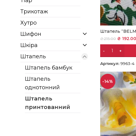
Тіар
Трикотаж
Хутро
Штапель “BEL
Шифон
₴
192.0
₴
215.00
Шкіра
Штапель
Артикул:
9963-4
Штапель бамбук
Штапель
-14%
однотонний
Штапель
принтованний