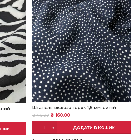
Штапель віскоза горох 1,5 мм, синій
аний
₴
160.00
₴
170.00
ДОДАТИ В КОШИК
ОШИК