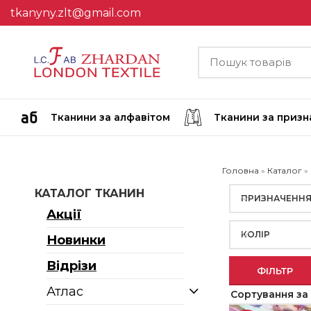
tkanyny.zlt@gmail.com
Тканини за алфавітом
Тканини за приз
Головна
»
Каталог
»
КАТАЛОГ ТКАНИН
ПРИЗНАЧЕНН
Акції
КОЛІР
Новинки
Відрізи
ФІЛЬТР
Атлас