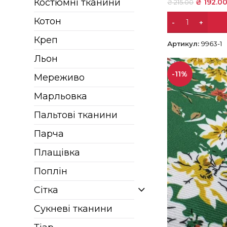
Костюмні тканини
₴
192.0
₴
215.00
Котон
Креп
Артикул:
9963-1
Льон
-11%
Мереживо
Марльовка
Пальтові тканини
Парча
Плащівка
Поплін
Сітка
Сукневі тканини