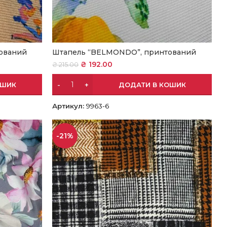
ований
Штапель “BELMONDO”, принтований
₴
192.00
₴
215.00
ОШИК
ДОДАТИ В КОШИК
Артикул:
9963-6
-21%