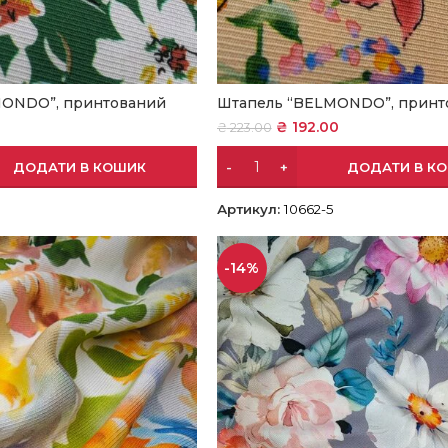
MONDO”, принтований
Штапель “BELMONDO”, принт
0
₴
192.00
₴
223.00
ДОДАТИ В КОШИК
ДОДАТИ В К
Артикул:
10662-5
-14%