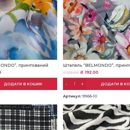
MONDO”, принтований
Штапель “BELMONDO”, принт
0
₴
192.00
₴
223.00
ДОДАТИ В КОШИК
ДОДАТИ В К
Артикул:
9966-10