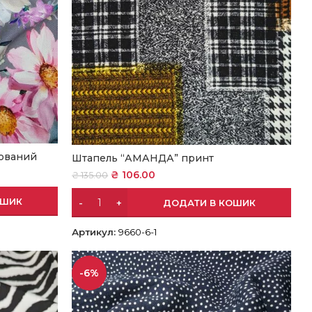
ований
Штапель “АМАНДА” принт
₴
106.00
₴
135.00
ОШИК
ДОДАТИ В КОШИК
Артикул:
9660-6-1
-6%