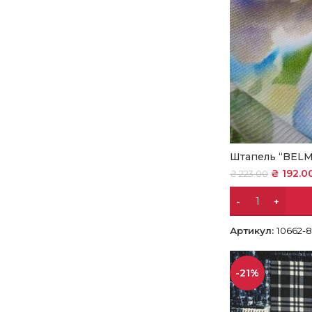
Штапель “BEL
₴
192.0
₴
223.00
Артикул:
10662-8
-21%