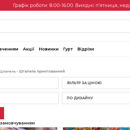
Графік роботи: 8.00-16.00. Вихідні: п’ятниця, нед
наченням
Акції
Новинки
Гурт
Відрізи
Штапель
»
Штапель принтованний
Я
ФІЛЬТР ЗА ЦІНОЮ
ПО ДИЗАЙНУ