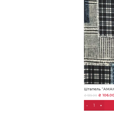
Штапель “АМА
₴
106.0
₴
135.00