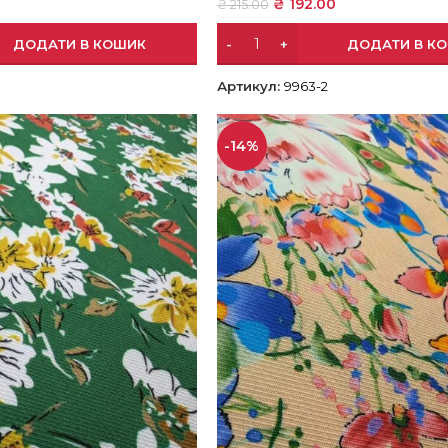
0
₴
192.00
₴
215.00
ДОДАТИ В КОШИК
ДОДАТИ В К
Артикул:
9963-2
-14%