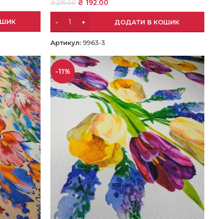
₴
192.00
₴
215.00
ОШИК
ДОДАТИ В КОШИК
Артикул:
9963-3
-11%