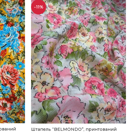
-11%
ований
Штапель “BELMONDO”, принтований