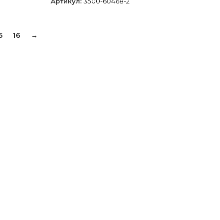
Артикул:
3500-60468-2
5
16
→