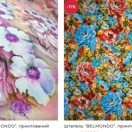
-11%
MONDO”, принтований
Штапель “BELMONDO”, принт