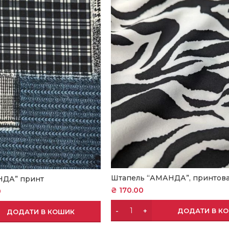
Штапель “АМАНДА”, принтов
НДА” принт
₴
170.00
0
ДОДАТИ В К
ДОДАТИ В КОШИК