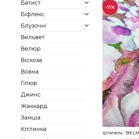
Батист
-11%
Біфлекс
Блузочні
Вельвет
Велюр
Віскоза
Вовна
Гіпюр
Джинс
Жаккард
Замша
Клітинка
Штапель “BEL