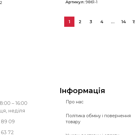
Артикул:
9861-1
2
1
2
3
4
…
14
1
Інформація
Про нас
8:00 – 16:00
ця, неділя
Політика обміну і повернення
 89 09
товару
 63 72