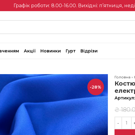
Графік роботи: 8.00-16.00. Вихідні: п’ятниця, нед
наченням
Акції
Новинки
Гурт
Відрізи
Головна
»
Костю
-28%
елект
Артикул
₴
180.