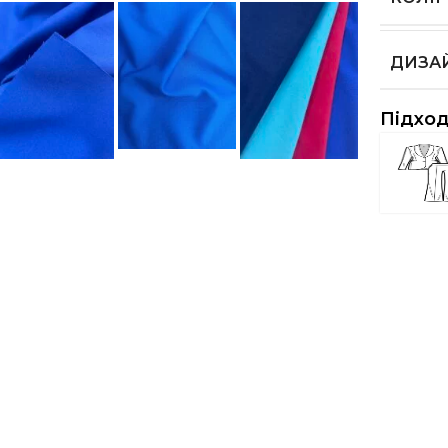
ДИЗА
Підход