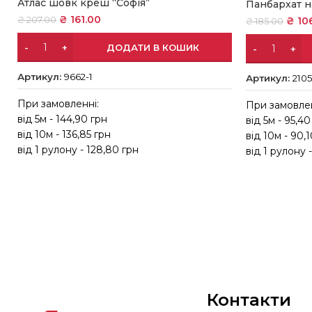
Атлас шовк креш “Софія”
Панбархат 
₴
161.00
₴
10
₴
207.00
₴
185.00
ДОДАТИ В КОШИК
Артикул:
9662-1
Артикул:
210
При замовленні:
При замовлен
від 5м - 144,90 грн
від 5м - 95,40
від 10м - 136,85 грн
від 10м - 90,
від 1 рулону - 128,80 грн
від 1 рулону 
Контакти