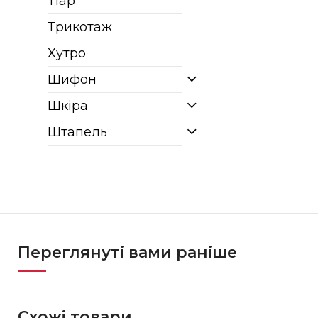
Тіар
Трикотаж
Хутро
Шифон
Шкіра
Штапель
Переглянуті вами раніше
Схожі товари