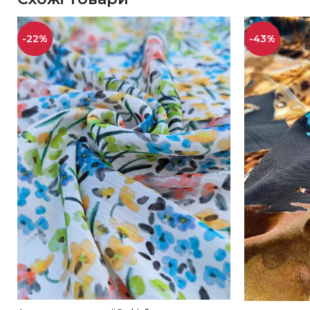
-22%
-43%