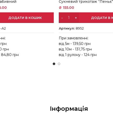
набивний
Сукневий трикотаж “Пеньє
6.00
₴
155.00
ДОДАТИ В КОШИК
ДОДАТИ В 
5-А2
Артикул:
8952
ні:
При замовленні:
 грн
від 5м - 139,50 грн
10 грн
від 10м - 131,75 грн
- 84,80 грн
від 1 рулону - 124 грн
Інформація