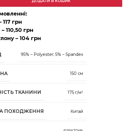
ДОДАТИ В КОШИК
мовленні:
– 117 грн
 – 110,50 грн
улону – 104 грн
Д
95% – Polyester; 5% – Spandex
НА
150 см
НІСТЬ ТКАНИНИ
175 г/м²
НА ПОХОДЖЕННЯ
Китай
електрик