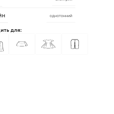
ЙН
однотонний
ить для: