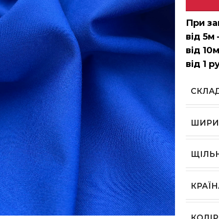
При за
від 5м 
від 10м
від 1 р
СКЛА
ШИРИ
ЩІЛЬ
КРАЇ
ь, щоб збільшити
КОЛІР