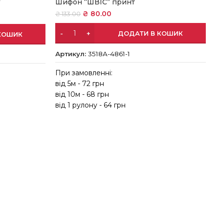
Шифон “ШВІС” принт
”
₴
80.00
₴
133.00
ДОДАТИ В КОШИК
КОШИК
Артикул:
3518А-4861-1
При замовленні:
від 5м - 72 грн
в
від 10м - 68 грн
в
від 1 рулону - 64 грн
в