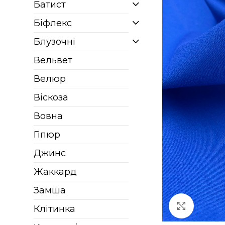
Батист
Біфлекс
Блузочні
Вельвет
Велюр
Віскоза
Вовна
Гіпюр
Джинс
Жаккард
Замша
Клацніт
Клітинка