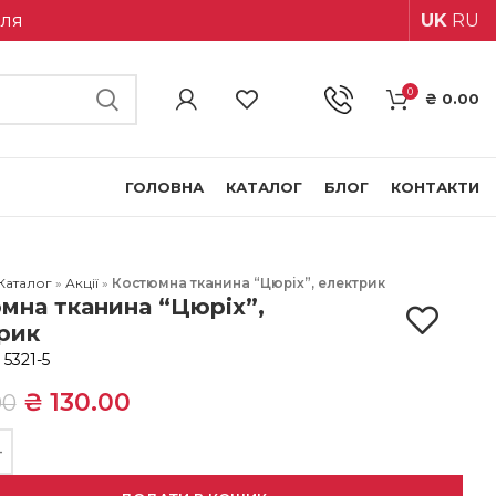
іля
UK
RU
0
₴
0.00
ГОЛОВНА
КАТАЛОГ
БЛОГ
КОНТАКТИ
Каталог
»
Акції
»
Костюмна тканина “Цюріх”, електрик
мна тканина “Цюріх”,
рик
:
5321-5
₴
130.00
00