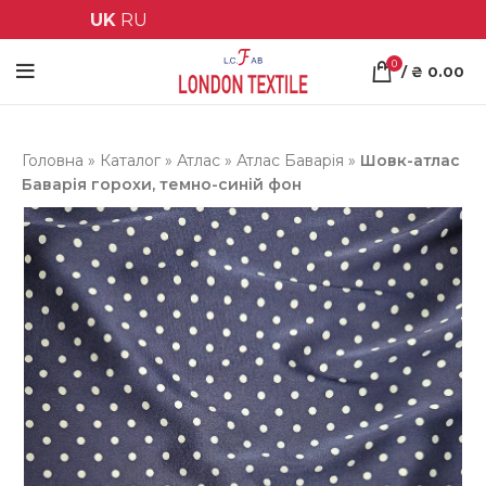
UK
RU
0
/
₴
0.00
Головна
»
Каталог
»
Атлас
»
Атлас Баварія
»
Шовк-атлас
Баварія горохи, темно-синій фон