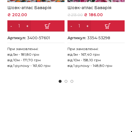
Шовк-атлас Баварія
Шовк-атлас Баварія
Ш
₴
202.00
₴
186.00
₴
₴
213.00
Артикул:
3400-57601
Артикул:
3354-53298
А
При замовленні:
При замовленні:
Пр
від 5м - 181,80 грн
від 5м - 167,40 грн
ві
від 10м - 171,70 грн
від 10м - 158,10 грн
ві
від 1 рулону - 161,60 грн
від 1 рулону - 148,80 грн
ві