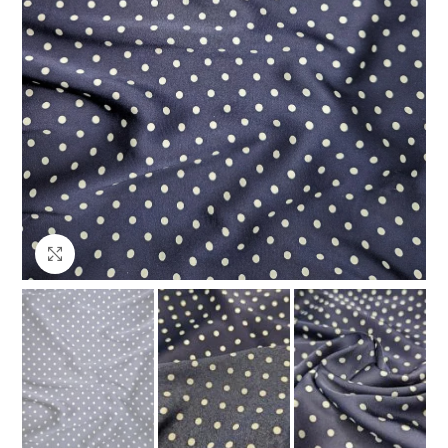
Клацніть, щоб збільшити