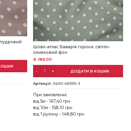
 пудровий
Шовк-атлас Баварія горохи, світло-
оливковий фон
₴
186.00
КОШИК
ДОДАТИ В КОШИК
Артикул:
3400-46399-3
При замовленні:
в
від 5м - 167,40 грн
в
від 10м - 158,10 грн
від 1 рулону - 148,80 грн