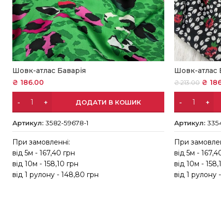
Шовк-атлас Баварія
Шовк-атлас 
₴
186.00
₴
186
₴
213.00
ДОДАТИ В КОШИК
Артикул:
3582-59678-1
Артикул:
335
При замовленні:
При замовлен
від 5м - 167,40 грн
від 5м - 167,4
від 10м - 158,10 грн
від 10м - 158,
від 1 рулону - 148,80 грн
від 1 рулону 