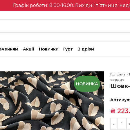
Графік роботи: 8.00-16.00. Вихідні: п’ятниця, нед
наченням
Акції
Новинки
Гурт
Відрізи
Головна
»
сердця
НОВИНКА
Шовк-
Артикул
₴
223