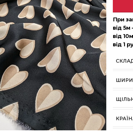
При за
від 5м 
від 10м
від 1 р
СКЛА
ШИРИ
ЩІЛЬ
КРАЇ
ь, щоб збільшити