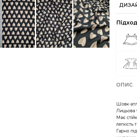
ДИЗА
Підход
ОПИС
Шовк-атла
Лицьова 
Має стійк
легкість 
Гарно під