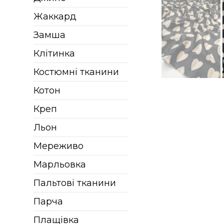
Жаккард
Замша
Клітинка
Костюмні тканини
Котон
Креп
Льон
Мереживо
Марльовка
Пальтові тканини
Парча
Плащівка