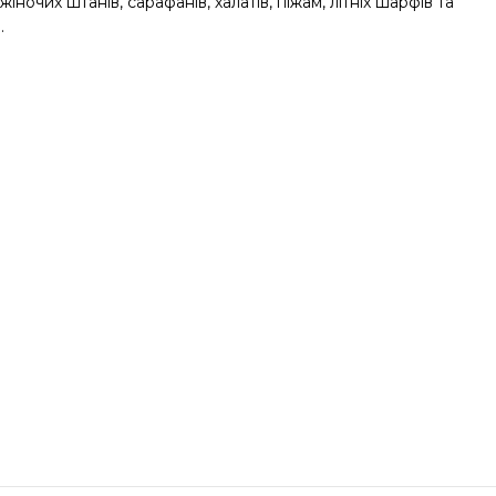
іночих штанів, сарафанів, халатів, піжам, літніх шарфів та
.