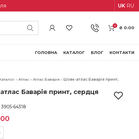
іля
UK
RU
0
₴
0.00
ГОЛОВНА
КАТАЛОГ
БЛОГ
КОНТАКТИ
Каталог
»
Атлас
»
Атлас Баварія
»
Шовк-атлас Баварія принт,
атлас Баварія принт, сердця
:
3905-64318
.00