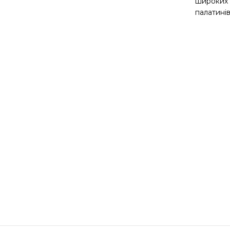
широких ж
палатинів