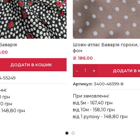
Баварія
Шовк-атлас Баварія горохи,
фон
.00
₴
186.00
ДОДАТИ В КОШИК
ДОДАТИ В 
4-55249
Артикул:
3400-46399-8
ні:
При замовленні:
0 грн
від 5м - 167,40 грн
10 грн
від 10м - 158,10 грн
- 148,80 грн
від 1 рулону - 148,80 грн