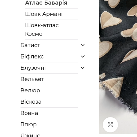
Атлас Баварія
Шовк Армані
Шовк-атлас
Космо
Батист
Біфлекс
Блузочні
Вельвет
Велюр
Віскоза
Вовна
Гіпюр
Клацніт
Джинс