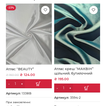
-23%
Атлас креш “МАКВІН”
Атлас “BEAUTY”
А
щільний, бутилочний
с
₴
124.00
₴
160.00
₴
195.00
₴
Артикул:
1338В
Артикул:
3594-2
А
При замовленні: