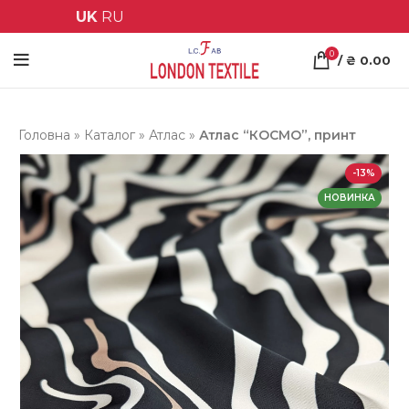
UK
RU
0
/
₴
0.00
Головна
»
Каталог
»
Атлас
»
Атлас “КОСМО”, принт
-13%
НОВИНКА