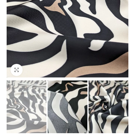
Клацніть, щоб збільшити