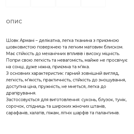
ОПИС
Шовк Армані – делікатна, легка тканина з приємною
шовковистою поверхнею та легким матовим блиском.
Має стійкість до механічних впливів і високу міцність.
Попри свою легкість та невагомість, майже не просвічує
на сонці, дуже ніжна, приємна та м’яка.
З основних характеристик: гарний зовнішній вигляд,
легкість, м’якість, практичність, стійкість до зношування,
доступна ціна, пружність, не мнеться, легка до
драпірування.
Застосовується для виготовлення: суконь, блузок, тунік,
сорочок, спідниць та широких жіночих штанів,
сарафанів, халатів, піжам, літніх шарфів та палантинів.