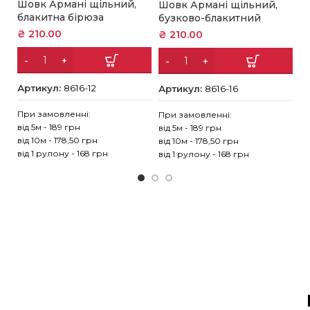
Шовк Армані щільний,
Ш
Шовк Армані щільний,
блакитна бірюза
з
бузково-блакитний
₴
210.00
₴
₴
210.00
Артикул:
8616-12
А
Артикул:
8616-16
При замовленні:
Пр
При замовленні:
від 5м - 189 грн
ві
від 5м - 189 грн
від 10м - 178,50 грн
ві
від 10м - 178,50 грн
від 1 рулону - 168 грн
ві
від 1 рулону - 168 грн