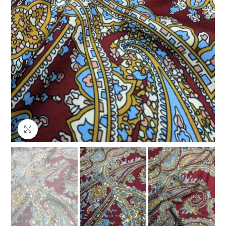
Клацніть, щоб збільшити