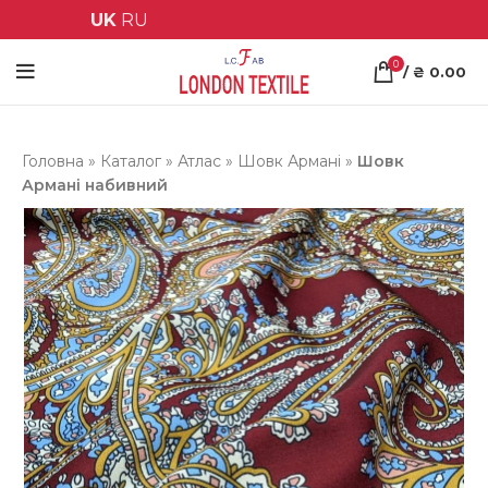
UK
RU
0
/
₴
0.00
Головна
»
Каталог
»
Атлас
»
Шовк Армані
»
Шовк
Армані набивний