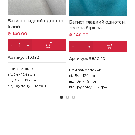
Батист гладкий однотон,
Б
Батист гладкий однотон,
білий
т
зелена бірюза
₴
140.00
₴
₴
140.00
Артикул:
10332
А
Артикул:
9850-10
При замовленні:
Пр
При замовленні:
від 5м - 124 грн
ві
від 5м - 124 грн
від 10м - 119 грн
ві
від 10м - 119 грн
від 1 рулону - 112 грн
ві
від 1 рулону - 112 грн