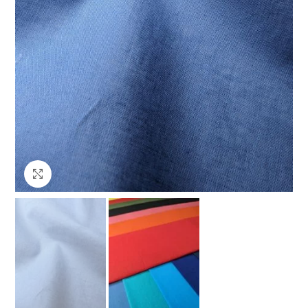
Клацніть, щоб збільшити