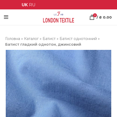
UK
RU
0
/
₴
0.00
Головна
»
Каталог
»
Батист
»
Батист однотонний
»
Батист гладкий однотон, джинсовий