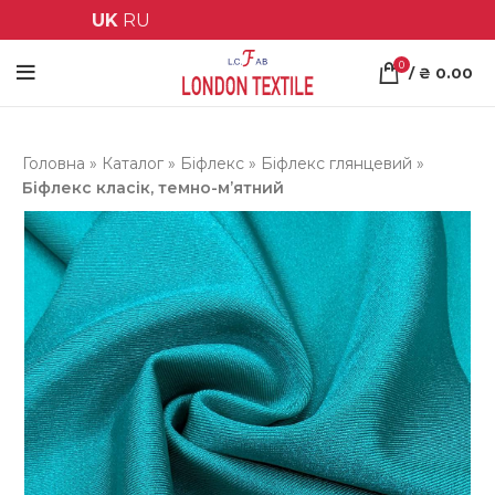
UK
RU
0
/
₴
0.00
Головна
»
Каталог
»
Біфлекс
»
Біфлекс глянцевий
»
Біфлекс класік, темно-м’ятний