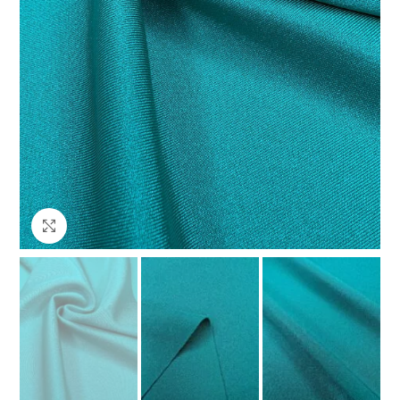
Клацніть, щоб збільшити