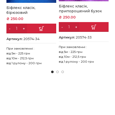
Бі
Біфлекс класік,
Біфлекс класік,
п
припорошений бузок
бірюзовий
₴
₴
250.00
₴
250.00
А
Артикул:
20574-33
Артикул:
20574-34
Пр
При замовленні :
При замовленні :
ві
від 5м - 225 грн
від 5м - 225 грн
ві
від 10м - 212,5 грн
від 10м - 212,5 грн
ві
від 1 рулону - 200 грн
від 1 рулону - 200 грн