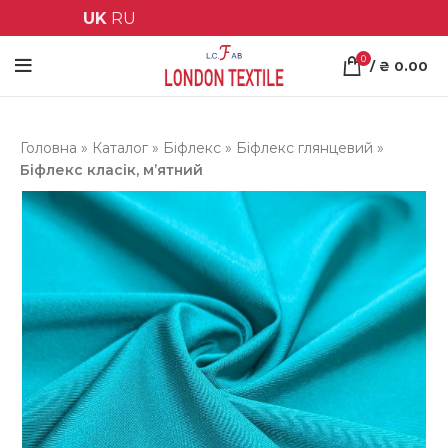
UK
RU
0
/
₴
0.00
Головна
»
Каталог
»
Біфлекс
»
Біфлекс глянцевий
»
Біфлекс класік, м’ятний