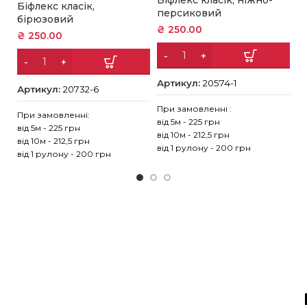
Біфлекс класік, ніжно-
Біфлекс класік,
₴
персиковий
бірюзовий
₴
250.00
₴
250.00
А
Артикул:
20574-1
Артикул:
20732-6
Пр
ві
При замовленні :
При замовленні:
ві
від 5м - 225 грн
від 5м - 225 грн
ві
від 10м - 212,5 грн
від 10м - 212,5 грн
від 1 рулону - 200 грн
від 1 рулону - 200 грн