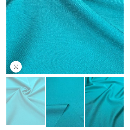
Клацніть, щоб збільшити