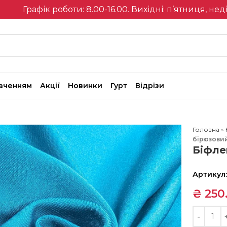
Графік роботи: 8.00-16.00. Вихідні: п’ятниця, нед
наченням
Акції
Новинки
Гурт
Відрізи
Головна
»
бірюзови
Біфле
Артикул
₴
250