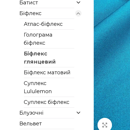
Батист
Біфлекс
Атлас-біфлекс
Голограма
біфлекс
Біфлекс
глянцевий
Біфлекс матовий
Суплекс
Lululemon
Суплекс біфлекс
Блузочні
Вельвет
Клацніт