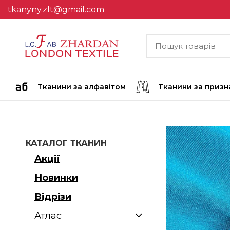
tkanyny.zlt@gmail.com
Тканини за алфавітом
Тканини за приз
КАТАЛОГ ТКАНИН
Акції
Новинки
Відрізи
Атлас