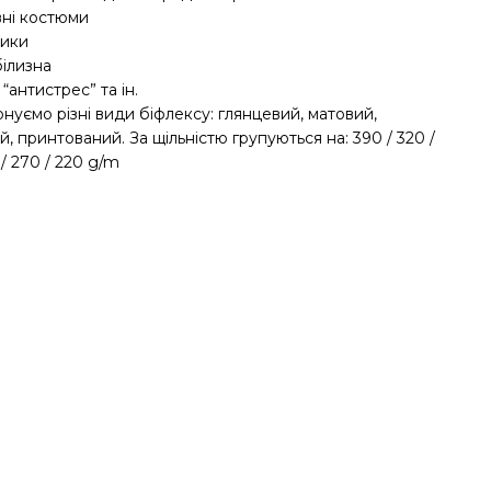
вні костюми
ники
білизна
 “антистрес” та ін.
нуємо різні види біфлексу: глянцевий, матовий,
, принтований. За щільністю групуються на: 390 / 320 /
 / 270 / 220 g/m