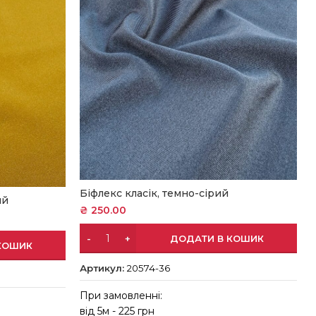
Біфлекс класік, темно-сірий
ий
₴
250.00
ДОДАТИ В КОШИК
КОШИК
Артикул:
20574-36
При замовленні:
від 5м - 225 грн