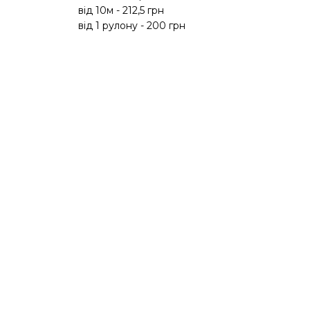
від 10м - 212,5 грн
в
від 1 рулону - 200 грн
в