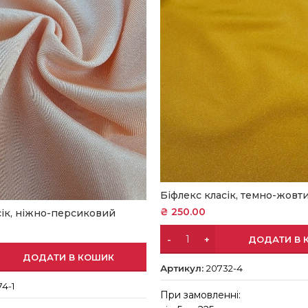
Біфлекс класік, темно-жовт
₴
250.00
сік, ніжно-персиковий
ДОДАТИ В 
ДОДАТИ В КОШИК
Артикул:
20732-4
74-1
При замовленні: