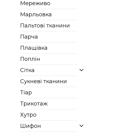
Мереживо
Марльовка
Пальтові тканини
Парча
Плащівка
Поплін
Сітка
Сукневі тканини
Тіар
Трикотаж
Хутро
Шифон