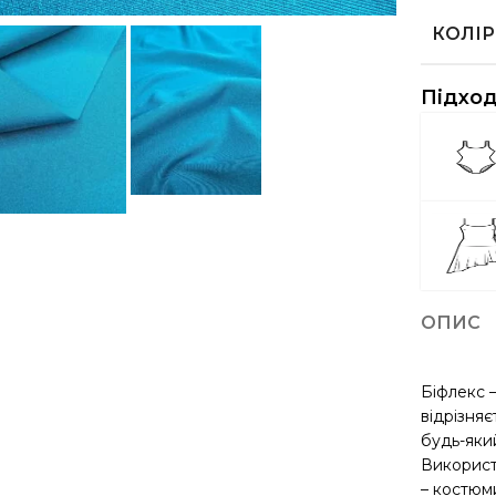
КОЛІР
Підход
ОПИС
Біфлекс 
відрізняє
будь-який
Використ
– костюм