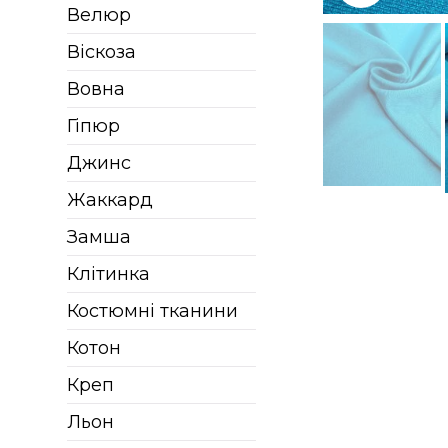
Велюр
Віскоза
Вовна
Гіпюр
Джинс
Жаккард
Замша
Клітинка
Костюмні тканини
Котон
Креп
Льон