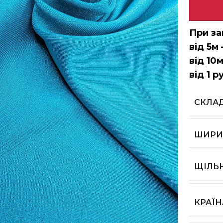
При за
від 5м 
від 10м
від 1 р
СКЛА
ШИРИ
ЩІЛЬ
КРАЇ
ь, щоб збільшити