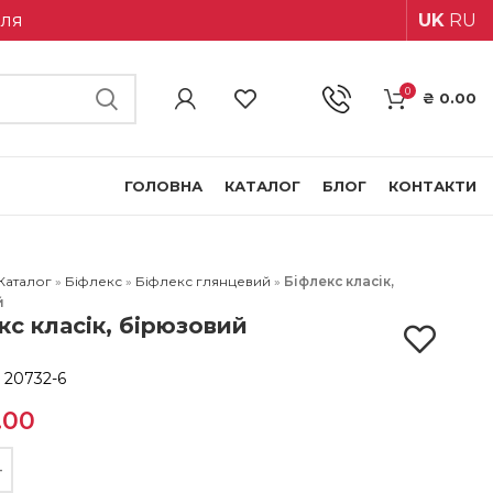
іля
UK
RU
0
₴
0.00
ГОЛОВНА
КАТАЛОГ
БЛОГ
КОНТАКТИ
Каталог
»
Біфлекс
»
Біфлекс глянцевий
»
Біфлекс класік,
й
кс класік, бірюзовий
:
20732-6
.00