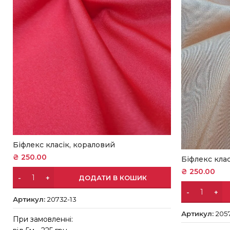
Біфлекс класік, кораловий
₴
250.00
Біфлекс кла
₴
250.00
ДОДАТИ В КОШИК
Артикул:
20732-13
Артикул:
205
При замовленні: