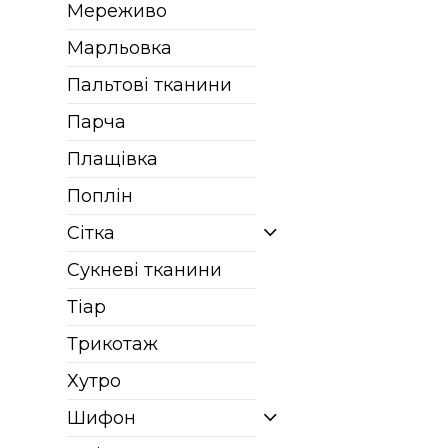
Мереживо
Марльовка
Пальтові тканини
Парча
Плащівка
Поплін
Сітка
Сукневі тканини
Тіар
Трикотаж
Хутро
Шифон