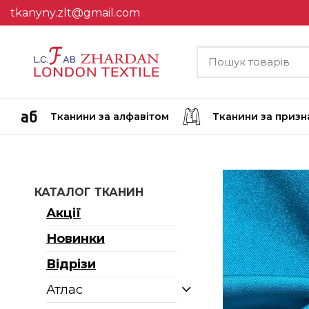
tkanyny.zlt@gmail.com
Тканини за алфавітом
Тканини за приз
КАТАЛОГ ТКАНИН
Акції
Новинки
Відрізи
Атлас