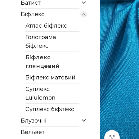
Батист
Біфлекс
Атлас-біфлекс
Голограма
біфлекс
Біфлекс
глянцевий
Біфлекс матовий
Суплекс
Lululemon
Суплекс біфлекс
Блузочні
Вельвет
Клацніт