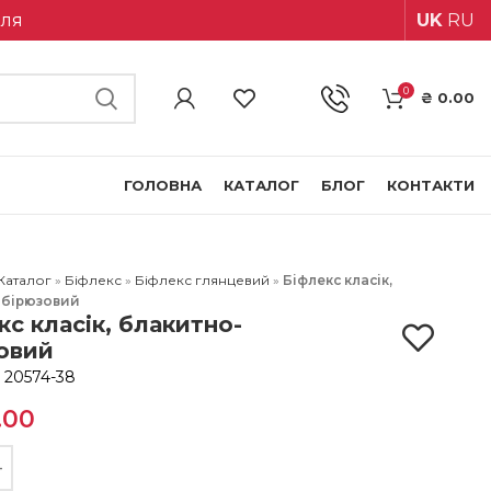
іля
UK
RU
0
₴
0.00
ГОЛОВНА
КАТАЛОГ
БЛОГ
КОНТАКТИ
Каталог
»
Біфлекс
»
Біфлекс глянцевий
»
Біфлекс класік,
-бірюзовий
кс класік, блакитно-
овий
:
20574-38
.00