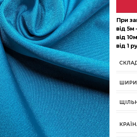
При за
від 5м 
від 10м
від 1 р
СКЛА
ШИРИ
ЩІЛЬ
КРАЇ
ь, щоб збільшити