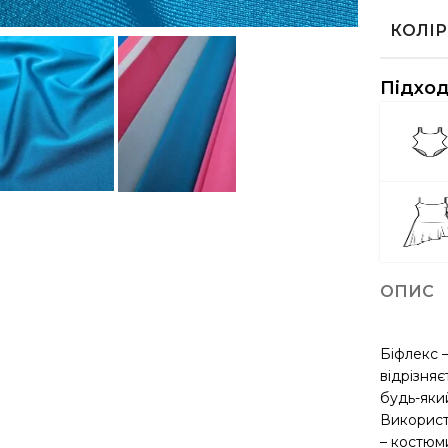
КОЛІР
Підход
ОПИС
Біфлекс 
відрізняє
будь-який
Використ
– костюм