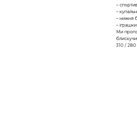
– спорти
– купаль
– нижня 
– іграшки
Ми пропо
блискучий
310 / 280