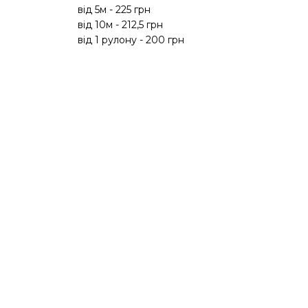
від 5м - 225 грн
в
від 10м - 212,5 грн
в
від 1 рулону - 200 грн