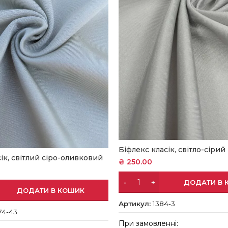
Біфлекс класік, світло-сірий
ік, світлий сіро-оливковий
₴
250.00
ДОДАТИ В 
ДОДАТИ В КОШИК
Артикул:
1384-3
74-43
При замовленні: