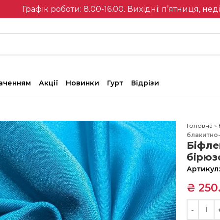
Графік роботи: 8.00-16.00. Вихідні: п’ятниця, нед
наченням
Акції
Новинки
Гурт
Відрізи
Головна
»
блакитно
Біфле
бірюз
Артикул
₴
250