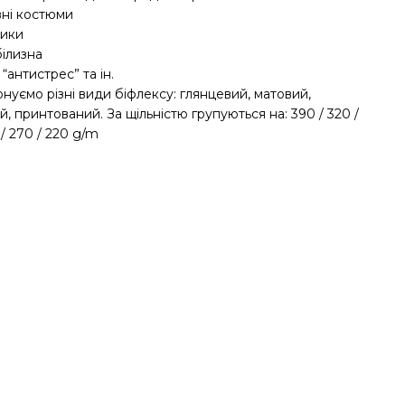
вні костюми
ники
білизна
 “антистрес” та ін.
нуємо різні види біфлексу: глянцевий, матовий,
, принтований. За щільністю групуються на: 390 / 320 /
 / 270 / 220 g/m