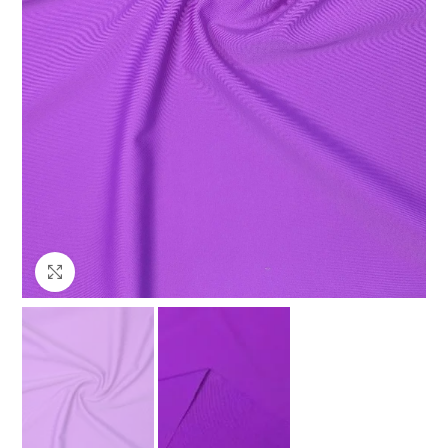
Клацніть, щоб збільшити