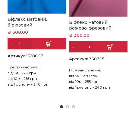
Біфлекс матовий,
Б
Біфлекс матовий,
бірюзовий
б
рожево-фрезовий
₴
300.00
₴
₴
300.00
Артикул:
3288-17
А
Артикул:
3387-15
При замовленні:
Пр
При замовленні:
від 5м - 270 грн
ві
від 5м - 270 грн
від 10м - 255 грн
ві
від 10м - 255 грн
від 1 рулону - 240 грн
ві
від 1 рулону - 240 грн