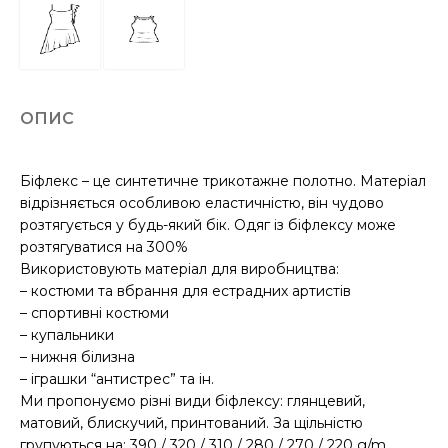
ОПИС
Біфлекс – це синтетичне трикотажне полотно. Матеріал
відрізняється особливою еластичністю, він чудово
розтягується у будь-який бік. Одяг із біфлексу може
розтягуватися на 300%
Використовують матеріал для виробництва:
– костюми та вбрання для естрадних артистів
– спортивні костюми
– купальники
– нижня білизна
– іграшки “антистрес” та ін.
Ми пропонуємо різні види біфлексу: глянцевий,
матовий, блискучий, принтований. За щільністю
групуються на: 390 / 320 / 310 / 280 / 270 / 220 g/m