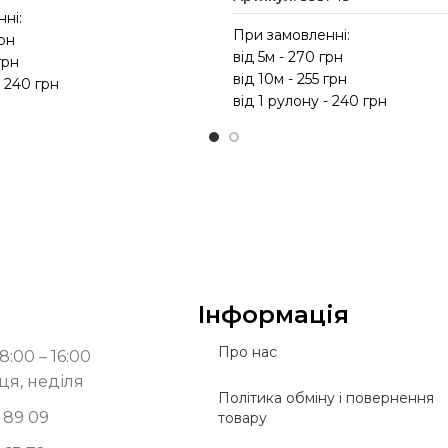
ні:
При замовленні:
грн
від 5м - 270 грн
грн
від 10м - 255 грн
- 240 грн
від 1 рулону - 240 грн
Інформація
Про нас
8:00 – 16:00
ця, неділя
Політика обміну і повернення
 89 09
товару