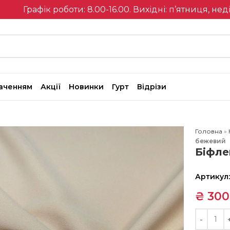
Графік роботи: 8.00-16.00. Вихідні: п’ятниця, нед
наченням
Акції
Новинки
Гурт
Відрізи
Головна
»
бежевий
Біфле
Артикул
₴
300