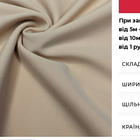
При за
від 5м 
від 10м
від 1 р
СКЛА
ШИРИ
ЩІЛЬ
КРАЇ
ь, щоб збільшити