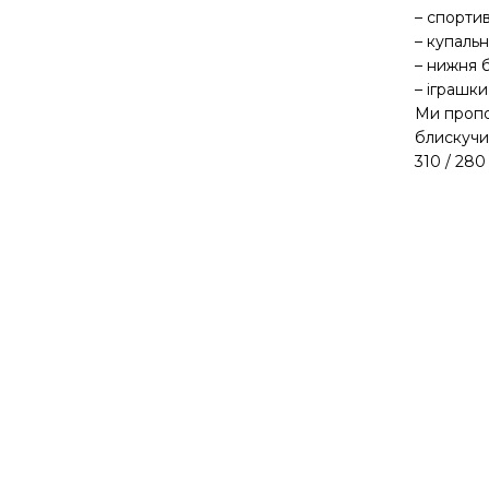
– спорти
– купаль
– нижня 
– іграшки
Ми пропо
блискучий
310 / 280