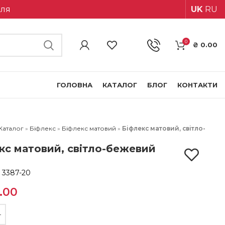
іля
UK
RU
0
₴
0.00
ГОЛОВНА
КАТАЛОГ
БЛОГ
КОНТАКТИ
Каталог
»
Біфлекс
»
Біфлекс матовий
»
Біфлекс матовий, світло-
кс матовий, світло-бежевий
:
3387-20
.00