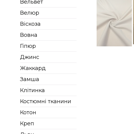
Вельвет
Велюр
Віскоза
Вовна
Гіпюр
Джинс
Жаккард
Замша
Клітинка
Костюмні тканини
Котон
Креп