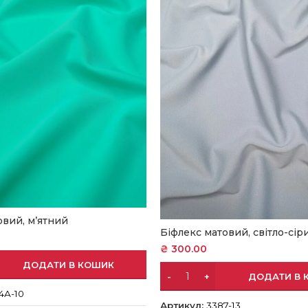
овий, м’ятний
Біфлекс матовий, світло-сір
₴
300.00
ДОДАТИ В КОШИК
ДОДАТИ В 
4А-10
Артикул:
3387-13