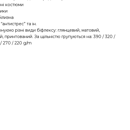
вні костюми
ники
білизна
 “антистрес” та ін.
нуємо різні види біфлексу: глянцевий, матовий,
, принтований. За щільністю групуються на: 390 / 320 /
 / 270 / 220 g/m