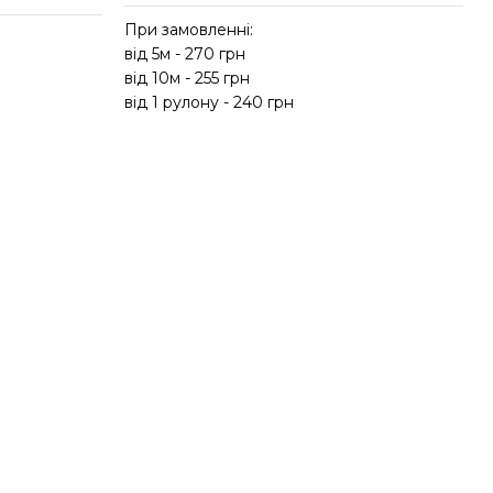
При замовленні:
від 5м - 270 грн
в
від 10м - 255 грн
в
від 1 рулону - 240 грн