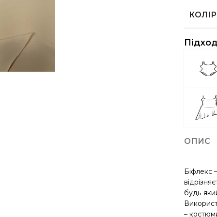
КОЛІР
Підход
ОПИС
Біфлекс 
відрізняє
будь-який
Використ
– костюм