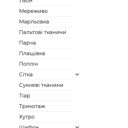
Льон
Мереживо
Марльовка
Пальтові тканини
Парча
Плащівка
Поплін
Сітка
Сукневі тканини
Тіар
Трикотаж
Хутро
Шифон