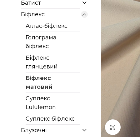
Батист
Біфлекс
Атлас-біфлекс
Голограма
біфлекс
Біфлекс
глянцевий
Біфлекс
матовий
Суплекс
Lululemon
Суплекс біфлекс
Клацніт
Блузочні