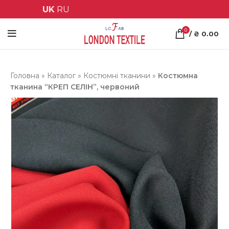
UK
RU
0
/
₴
0.00
Головна
»
Каталог
»
Костюмні тканини
»
Костюмна
тканина “КРЕП СЕЛІН”, червоний