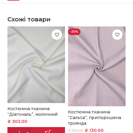
Схожі товари
-26%
-
Костюмна тканина
К
Костюмна тканина
“Діагональ”, молочний
“
“Сальса”, припорошена
₴
302.00
₴
троянда
₴
130.00
₴
175.00