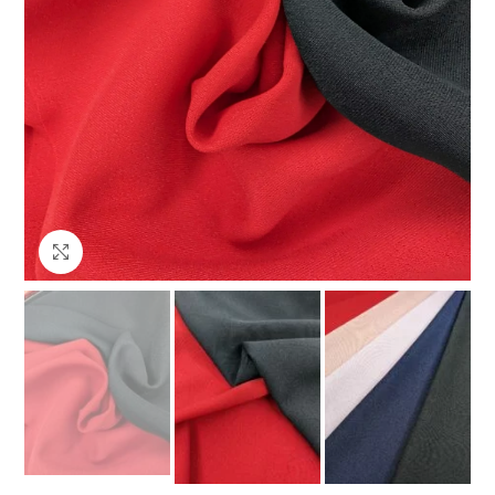
Клацніть, щоб збільшити