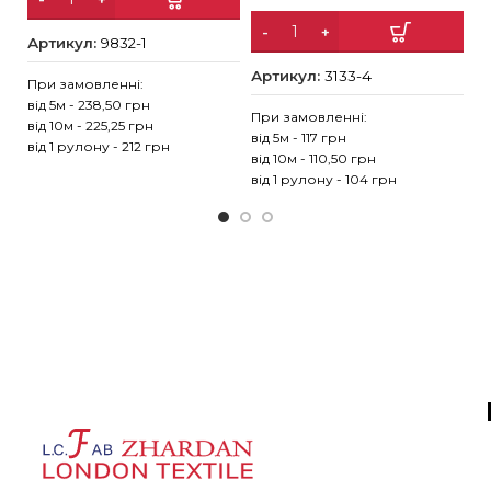
Артикул:
9832-1
А
Артикул:
3133-4
При замовленні:
Пр
від 5м - 238,50 грн
ві
При замовленні:
від 10м - 225,25 грн
ві
від 5м - 117 грн
від 1 рулону - 212 грн
ві
від 10м - 110,50 грн
від 1 рулону - 104 грн