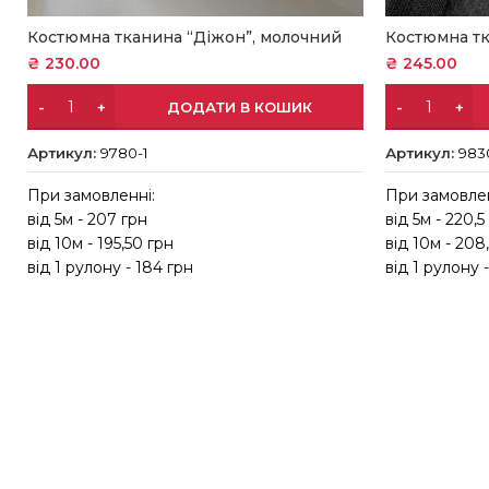
Костюмна тканина “Діжон”, молочний
Костюмна тк
₴
230.00
₴
245.00
ДОДАТИ В КОШИК
Артикул:
9780-1
Артикул:
983
При замовленні:
При замовлен
від 5м - 207 грн
від 5м - 220,5
від 10м - 195,50 грн
від 10м - 208
від 1 рулону - 184 грн
від 1 рулону 