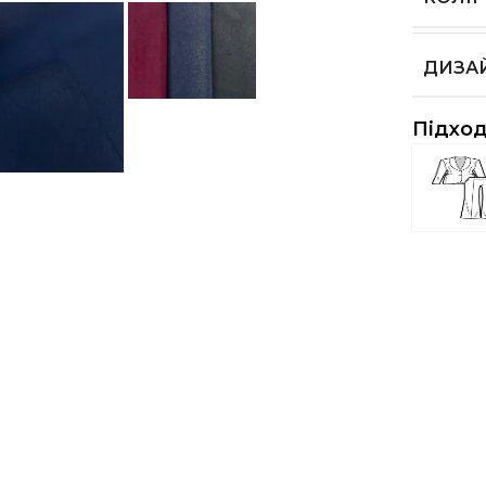
ДИЗА
Підход