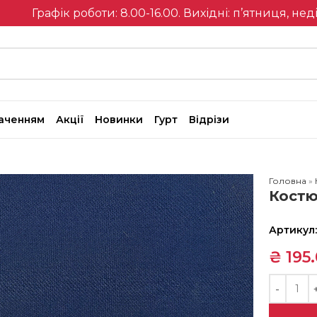
Графік роботи: 8.00-16.00. Вихідні: п’ятниця, нед
наченням
Акції
Новинки
Гурт
Відрізи
Головна
»
Костю
Артикул
₴
195