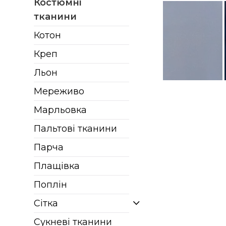
Костюмні
тканини
Котон
Креп
Льон
Мереживо
Марльовка
Пальтові тканини
Парча
Плащівка
Поплін
Сітка
Сукневі тканини