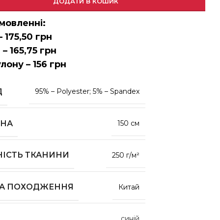
ДОДАТИ В КОШИК
мовленні:
– 175,50 грн
 – 165,75 грн
улону – 156 грн
Д
95% – Polyester; 5% – Spandex
НА
150 см
НІСТЬ ТКАНИНИ
250 г/м²
НА ПОХОДЖЕННЯ
Китай
синій