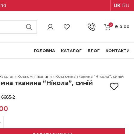
іля
UK
RU
0
₴
0.00
ГОЛОВНА
КАТАЛОГ
БЛОГ
КОНТАКТИ
Каталог
»
Костюмні тканини
»
Костюмна тканина “Нікола”, синій
мна тканина “Нікола”, синій
:
6685-2
.00