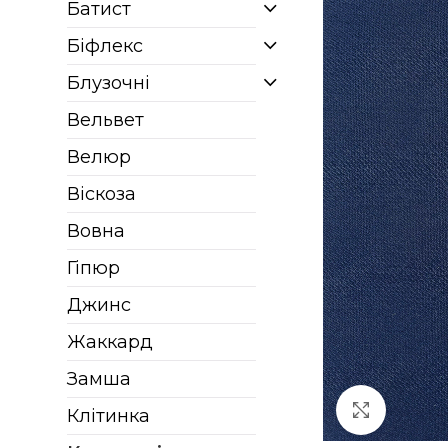
Батист
Біфлекс
Блузочні
Вельвет
Велюр
Віскоза
Вовна
Гіпюр
Джинс
Жаккард
Замша
Клацніт
Клітинка