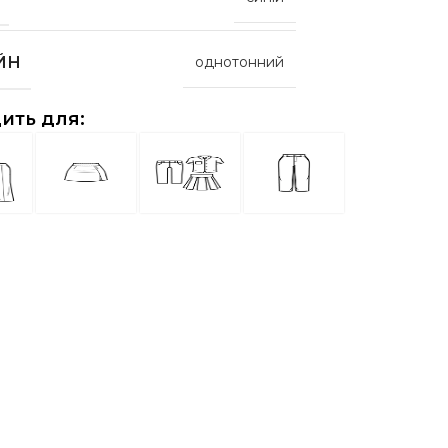
ЙН
однотонний
ить для: