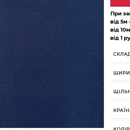
При за
від 5м 
від 10м
від 1 р
СКЛА
ШИРИ
ЩІЛЬ
КРАЇ
ь, щоб збільшити
КОЛІР