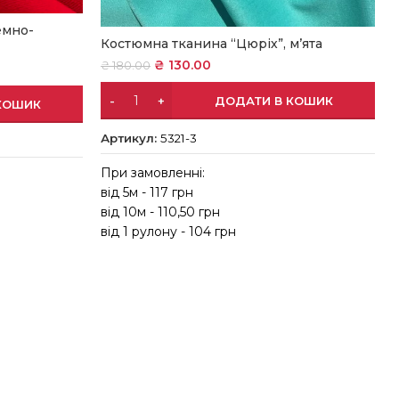
емно-
Костюмна тканина “Цюріх”, м’ята
₴
130.00
₴
180.00
ДОДАТИ В КОШИК
КОШИК
Артикул:
5321-3
При замовленні:
від 5м - 117 грн
в
від 10м - 110,50 грн
в
від 1 рулону - 104 грн
в