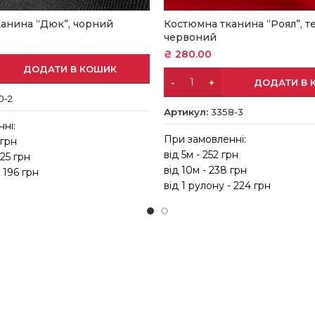
анина “Дюк”, чорний
Костюмна тканина “Роял”, т
червоний
₴
280.00
ДОДАТИ В КОШИК
ДОДАТИ В 
0-2
Артикул:
3358-3
ні:
При замовленні:
 грн
від 5м - 252 грн
,25 грн
від 10м - 238 грн
- 196 грн
від 1 рулону - 224 грн