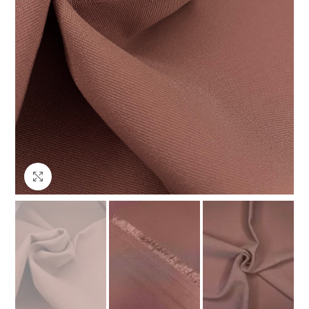
Клацніть, щоб збільшити