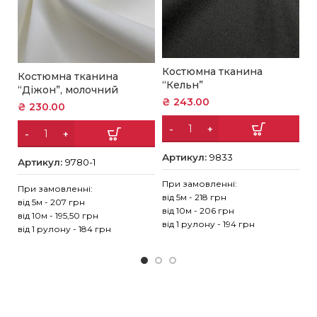
Костюмна тканина
Костюмна тканина
К
“Кельн”
“Діжон”, молочний
“
₴
243.00
₴
230.00
₴
Артикул:
9833
Артикул:
9780-1
А
При замовленні:
При замовленні:
Пр
від 5м - 218 грн
від 5м - 207 грн
ві
від 10м - 206 грн
від 10м - 195,50 грн
ві
від 1 рулону - 194 грн
від 1 рулону - 184 грн
ві