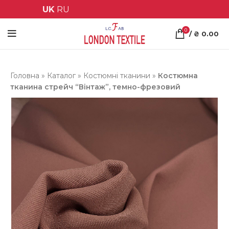
UK
RU
0
/
₴
0.00
Головна
»
Каталог
»
Костюмні тканини
»
Костюмна
тканина стрейч “Вінтаж”, темно-фрезовий