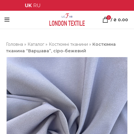
UK
RU
0
/
₴
0.00
Головна
»
Каталог
»
Костюмні тканини
»
Костюмна
тканина “Варшава”, сіро-бежевий