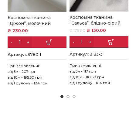
Костюмна тканина
Костюмна тканина
К
“Сальса”, блідно-сірий
“Діжон”, молочний
“
₴
130.00
₴
230.00
₴
₴
175.00
Артикул:
3133-3
Артикул:
9780-1
А
При замовленні:
При замовленні:
Пр
від 5м - 117 грн
від 5м - 207 грн
ві
від 10м - 110,50 грн
від 10м - 195,50 грн
ві
від 1 рулону - 104 грн
від 1 рулону - 184 грн
ві