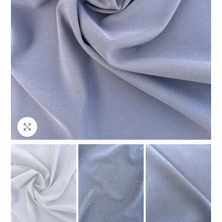
Клацніть, щоб збільшити