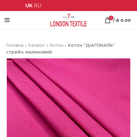
UK
RU
0
/
₴
0.00
Головна
»
Каталог
»
Котон
»
Котон “ДІАГОНАЛЬ”
стрейч, малиновий