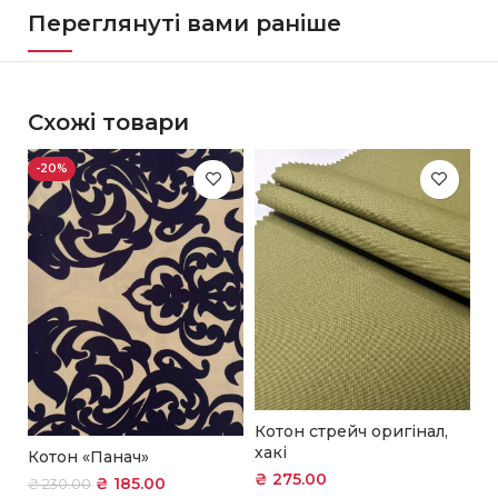
Переглянуті вами раніше
Схожі товари
-20%
Котон стрейч оригінал,
К
хакі
я
Котон «Панач»
₴
275.00
₴
₴
185.00
₴
230.00