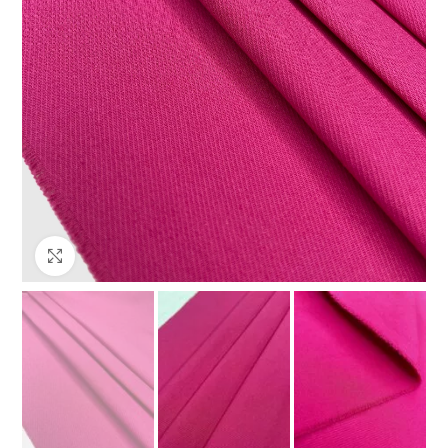
Клацніть, щоб збільшити