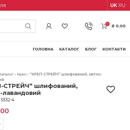
іля
UK
RU
0
₴
0.00
ГОЛОВНА
КАТАЛОГ
БЛОГ
КОНТАКТИ
Каталог
»
Креп
»
“КРЕП-СТРЕЙЧ” шлифований, світло-
ий
-СТРЕЙЧ” шлифований,
о-лавандовий
:
5332-4
.00