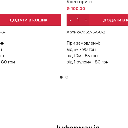
Креп принт
₴
100.00
ДОДАТИ В КОШИК
ДОДАТИ В 
-3-1
Артикул:
5573A-8-2
ні:
При замовленні:
рн
від 5м - 90 грн
грн
від 10м - 85 грн
- 80 грн
від 1 рулону - 80 грн
Інформація