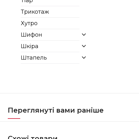
Тіар
Трикотаж
Хутро
Шифон
Шкіра
Штапель
Переглянуті вами раніше
Схожі товари