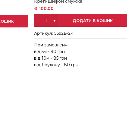
Креп-шифон смужка
₴
100.00
ДОДАТИ В КОШИК
КОШИК
Артикул:
5592В-2-1
При замовленні:
від 5м - 90 грн
в
від 10м - 85 грн
в
від 1 рулону - 80 грн