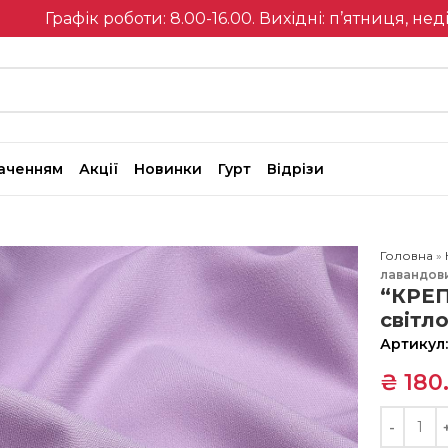
Графік роботи: 8.00-16.00. Вихідні: п’ятниця, нед
наченням
Акції
Новинки
Гурт
Відрізи
Головна
»
лавандов
“КРЕП
світл
Артикул
₴
180