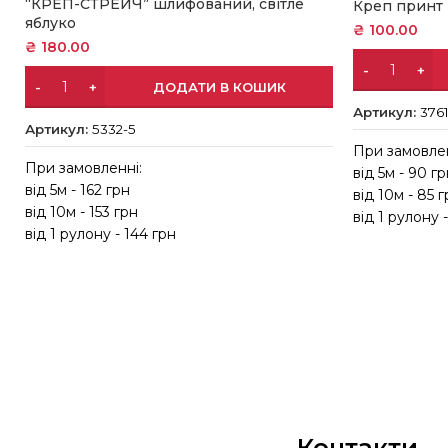
“КРЕП-СТРЕЙЧ” шлифований, світле
Креп принт
яблуко
₴
100.00
₴
180.00
ДОДАТИ В КОШИК
Артикул:
3761
Артикул:
5332-5
При замовлен
При замовленні:
від 5м - 90 г
від 5м - 162 грн
від 10м - 85 
від 10м - 153 грн
від 1 рулону 
від 1 рулону - 144 грн
Контакти