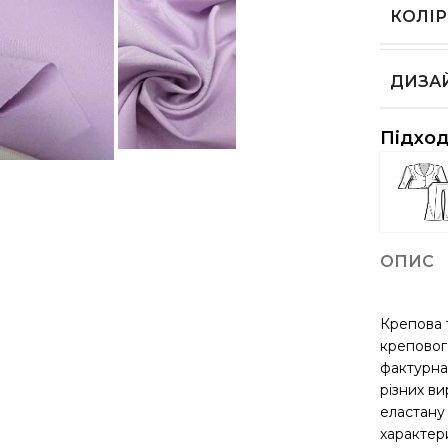
КОЛІР
ДИЗА
Підход
ОПИС
Крепова 
креповог
фактурна
різних ви
еластану
характери