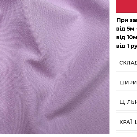
При за
від 5м 
від 10м
від 1 р
СКЛА
ШИРИ
ЩІЛЬ
КРАЇ
ь, щоб збільшити