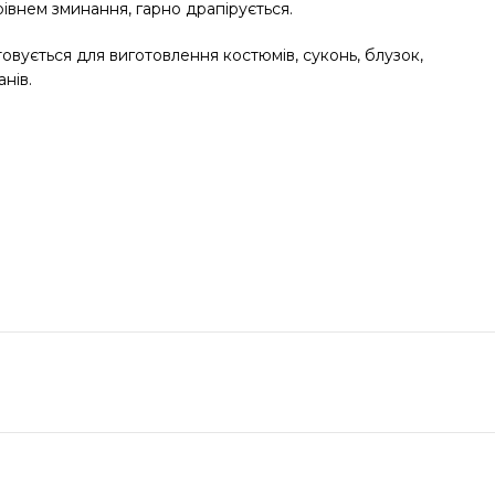
івнем зминання, гарно драпірується.
овується для виготовлення костюмів, суконь, блузок,
нів.