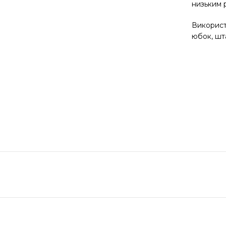
низьким р
Використ
юбок, шта