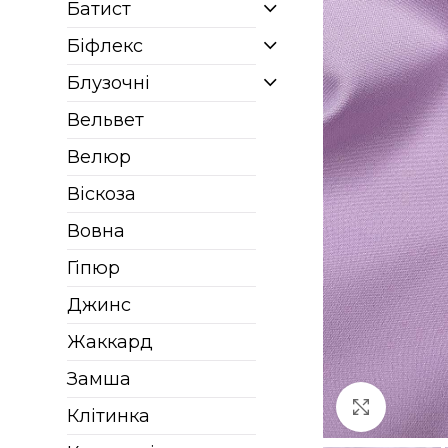
Батист
Біфлекс
Блузочні
Вельвет
Велюр
Віскоза
Вовна
Гіпюр
Джинс
Жаккард
Замша
Клацніт
Клітинка