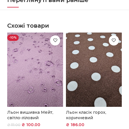
Схожі товари
-10%
Льон вишивка Мейт,
Льон класік горох,
Л
світло-ліловий
коричневий
ч
₴
100.00
₴
186.00
₴
₴
111.00