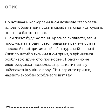
ОПИС
Принтований кольоровий льон дозволяє створювати
яскраві образи при пошитті сарафанів, спідниць, суконь,
штанів та багато іншого.
Льон принт буде не тільки красиво виглядати, але й
прослужить не один сезон, завдяки практичності та
зносостійкості притаманній цій натуральній тканині.
Одяг пошитий з тканини льон принт, відрізняється
особливою зручністю при носінні. Практично не
електризується і дозволяє шкірі дихати навіть у
найспекотнішу літню пору. Різні варіанти принтів,
надають виробам особливого вигляду.
Переглянуті вами раніше