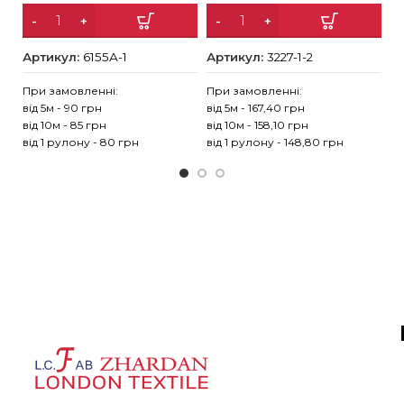
Артикул:
6155А-1
Артикул:
3227-1-2
А
При замовленні:
При замовленні:
Пр
від 5м - 90 грн
від 5м - 167,40 грн
ві
від 10м - 85 грн
від 10м - 158,10 грн
ві
від 1 рулону - 80 грн
від 1 рулону - 148,80 грн
ві