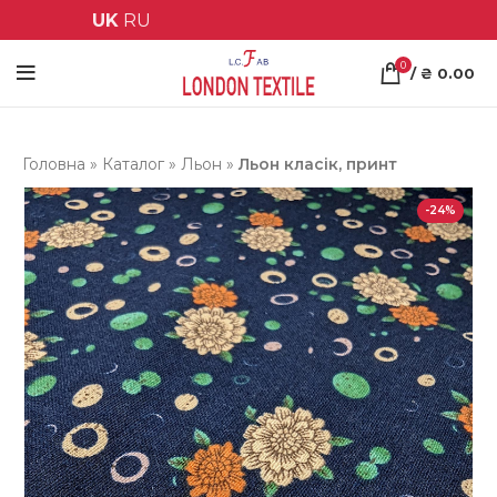
UK
RU
0
/
₴
0.00
Головна
»
Каталог
»
Льон
»
Льон класік, принт
-24%