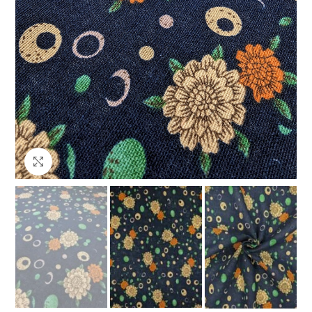
Клацніть, щоб збільшити