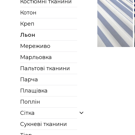
Костюмні тканини
Котон
Креп
Льон
Мереживо
Марльовка
Пальтові тканини
Парча
Плащівка
Поплін
Сітка
Сукневі тканини