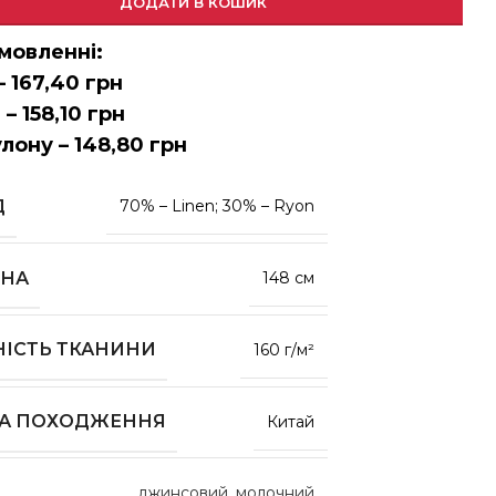
ДОДАТИ В КОШИК
мовленні:
– 167,40 грн
 – 158,10 грн
улону – 148,80 грн
Д
70% – Linen; 30% – Ryon
НА
148 см
НІСТЬ ТКАНИНИ
160 г/м²
НА ПОХОДЖЕННЯ
Китай
джинсовий
,
молочний