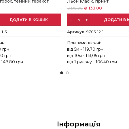
 горох, темний теракот
Льон класік, принт
₴
133.00
₴
170.00
ДОДАТИ В КОШИК
ДОДАТИ В 
-1-3
Артикул:
9703-12-1
ні:
При замовленні:
0 грн
від 5м - 119,70 грн
10 грн
від 10м - 113,05 грн
- 148,80 грн
від 1 рулону - 106,40 грн
Інформація