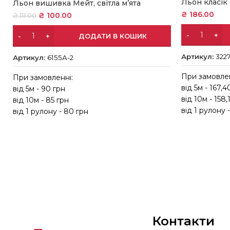
Льон класік
Льон вишивка Мейт, світла м’ята
₴
186.00
₴
100.00
₴
111.00
ДОДАТИ В КОШИК
Артикул:
3227
Артикул:
6155А-2
При замовлен
При замовленні:
від 5м - 167,4
від 5м - 90 грн
від 10м - 158,
від 10м - 85 грн
від 1 рулону 
від 1 рулону - 80 грн
Контакти