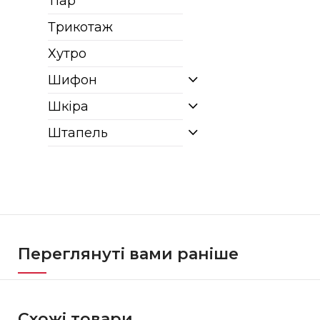
Тіар
Трикотаж
Хутро
Шифон
Шкіра
Штапель
Переглянуті вами раніше
Схожі товари