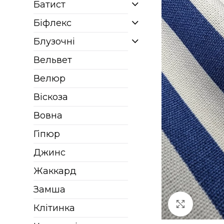
Батист
Біфлекс
Блузочні
Вельвет
Велюр
Віскоза
Вовна
Гіпюр
Джинс
Жаккард
Замша
Клацніт
Клітинка