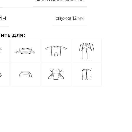
ЙН
смужка 12 мм
ить для: