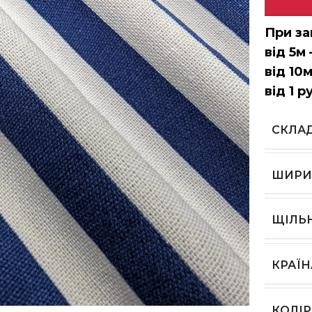
При за
від 5м 
від 10м
від 1 р
СКЛА
ШИРИ
ЩІЛЬ
КРАЇ
ь, щоб збільшити
КОЛІР