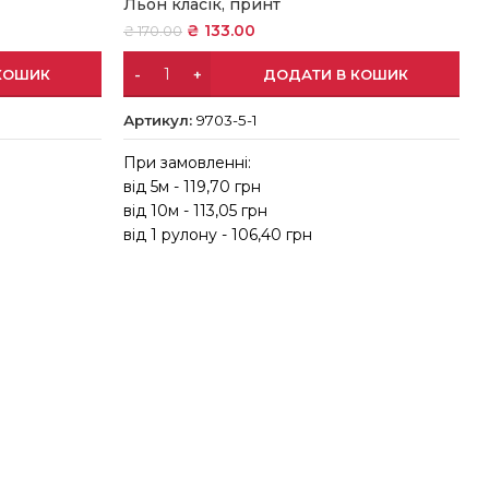
Льон класік, принт
₴
133.00
₴
170.00
КОШИК
ДОДАТИ В КОШИК
Артикул:
9703-5-1
При замовленні:
від 5м - 119,70 грн
в
від 10м - 113,05 грн
в
від 1 рулону - 106,40 грн
в