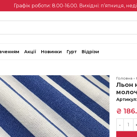
Графік роботи: 8.00-16.00. Вихідні: п’ятниця, нед
наченням
Акції
Новинки
Гурт
Відрізи
Головна
»
Льон 
моло
Артикул
₴
186