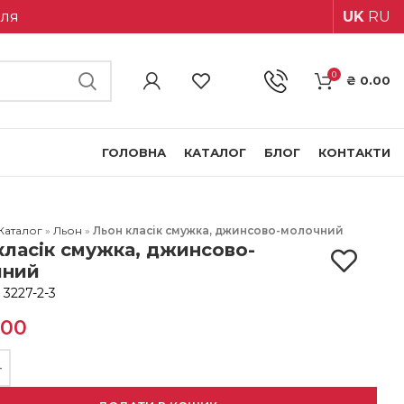
іля
UK
RU
0
₴
0.00
ГОЛОВНА
КАТАЛОГ
БЛОГ
КОНТАКТИ
Каталог
»
Льон
»
Льон класік смужка, джинсово-молочний
класік смужка, джинсово-
чний
:
3227-2-3
.00