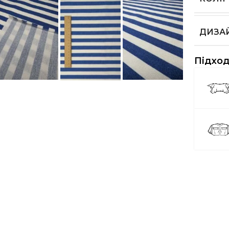
ДИЗА
Підход