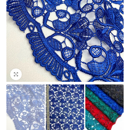
Клацніть, щоб збільшити