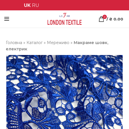
UK
RU
0
/
₴
0.00
Головна
»
Каталог
»
Мереживо
»
Макраме шовк,
електрик