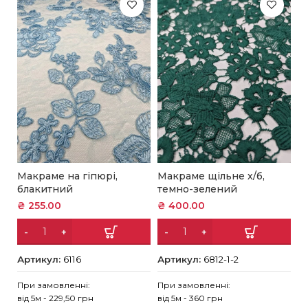
Макраме на гіпюрі,
Макраме щільне х/б,
М
блакитний
темно-зелений
м’
₴
255.00
₴
400.00
₴
Артикул:
6116
Артикул:
6812-1-2
А
При замовленні:
При замовленні:
Пр
від 5м - 229,50 грн
від 5м - 360 грн
ві