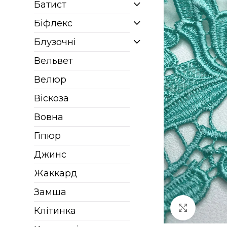
Батист
Біфлекс
Блузочні
Вельвет
Велюр
Віскоза
Вовна
Гіпюр
Джинс
Жаккард
Замша
Клацніт
Клітинка