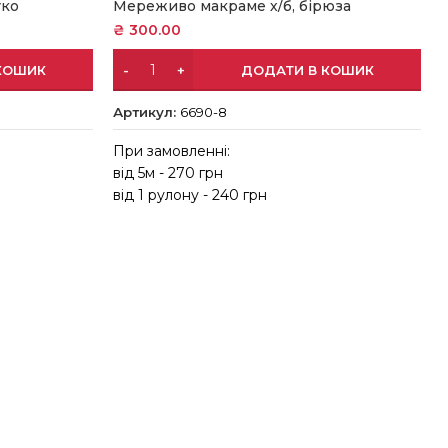
уко
Мереживо макраме х/б, бірюза
₴
300.00
КОШИК
ДОДАТИ В КОШИК
Артикул:
6690-8
При замовленні:
від 5м - 270 грн
в
від 1 рулону - 240 грн