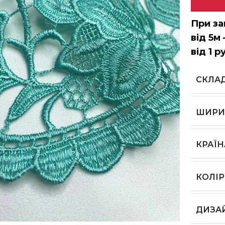
При за
від 5м 
від 1 р
СКЛА
ШИРИ
КРАЇ
КОЛІР
ь, щоб збільшити
ДИЗА