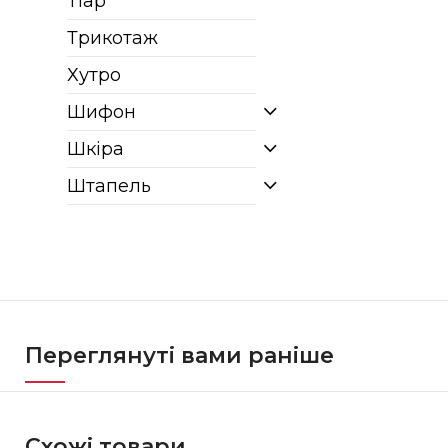
Тіар
Трикотаж
Хутро
Шифон
Шкіра
Штапель
Переглянуті вами раніше
Схожі товари