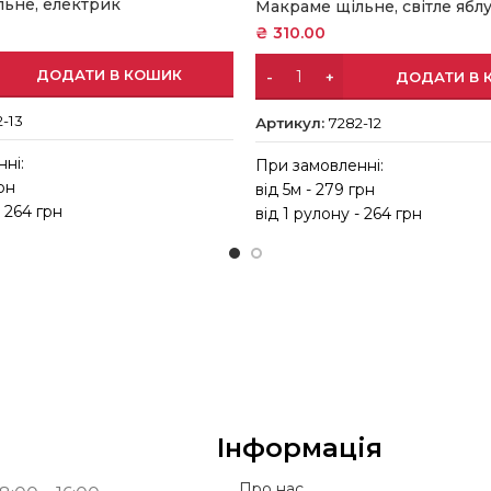
ьне, електрик
Макраме щільне, світле ябл
₴
310.00
ДОДАТИ В КОШИК
ДОДАТИ В 
2-13
Артикул:
7282-12
ні:
При замовленні:
грн
від 5м - 279 грн
- 264 грн
від 1 рулону - 264 грн
Інформація
Про нас