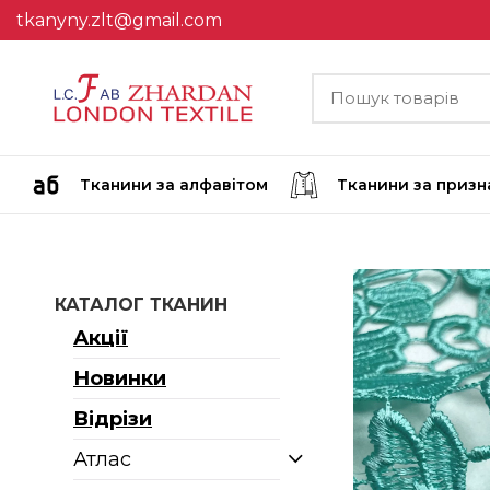
tkanyny.zlt@gmail.com
Тканини за алфавітом
Тканини за приз
КАТАЛОГ ТКАНИН
Акції
Новинки
Відрізи
Атлас