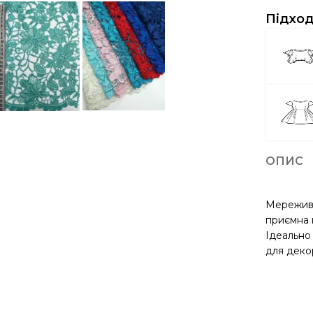
Підход
ОПИС
Мереживо
приємна н
Ідеально 
для декор