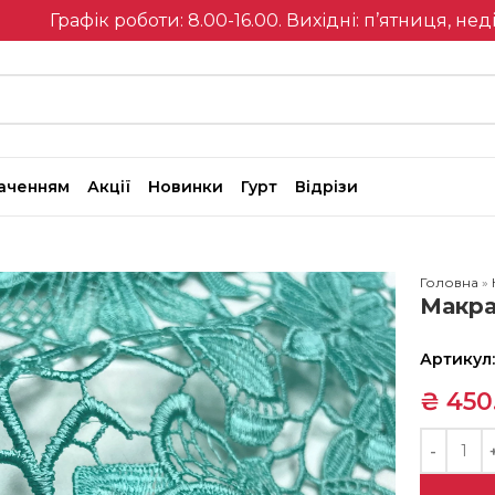
Графік роботи: 8.00-16.00. Вихідні: п’ятниця, нед
наченням
Акції
Новинки
Гурт
Відрізи
Головна
»
Макра
Артикул
₴
450