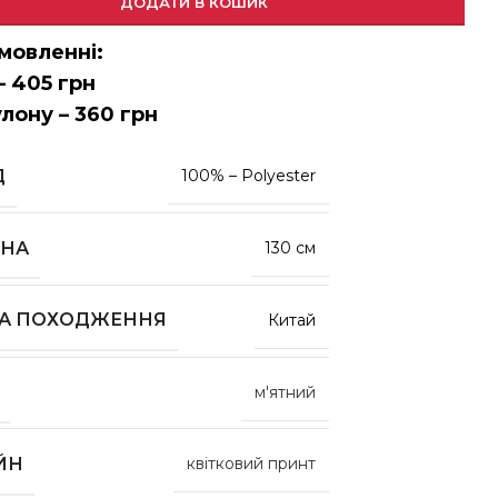
ДОДАТИ В КОШИК
мовленні:
– 405 грн
улону – 360 грн
Д
100% – Polyester
НА
130 см
НА ПОХОДЖЕННЯ
Китай
м'ятний
ЙН
квітковий принт