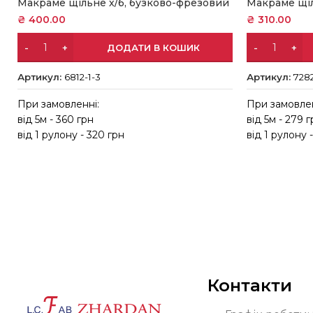
Макраме щіл
Макраме щільне х/б, бузково-фрезовий
₴
310.00
₴
400.00
ДОДАТИ В КОШИК
Артикул:
728
Артикул:
6812-1-3
При замовлен
При замовленні:
від 5м - 279 
від 5м - 360 грн
від 1 рулону 
від 1 рулону - 320 грн
Контакти