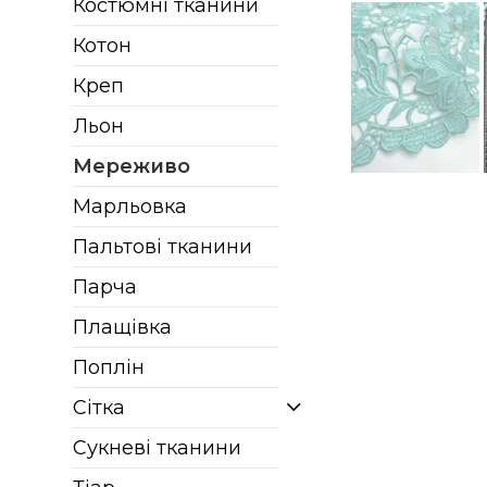
Костюмні тканини
Котон
Креп
Льон
Мереживо
Марльовка
Пальтові тканини
Парча
Плащівка
Поплін
Сітка
Сукневі тканини