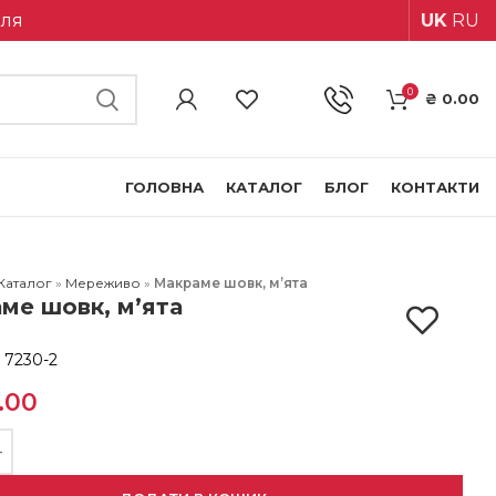
іля
UK
RU
0
₴
0.00
ГОЛОВНА
КАТАЛОГ
БЛОГ
КОНТАКТИ
Каталог
»
Мереживо
»
Макраме шовк, м’ята
ме шовк, м’ята
:
7230-2
.00