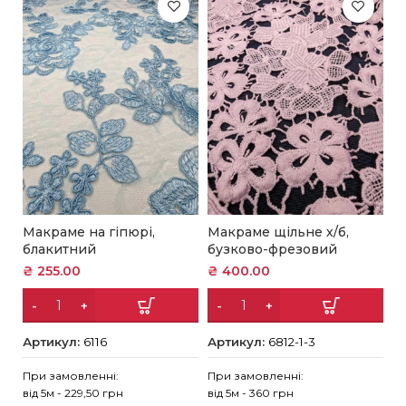
Макраме на гіпюрі,
Макраме щільне х/б,
М
блакитний
бузково-фрезовий
с
₴
255.00
₴
400.00
₴
Артикул:
6116
Артикул:
6812-1-3
А
При замовленні:
При замовленні:
Пр
від 5м - 229,50 грн
від 5м - 360 грн
ві