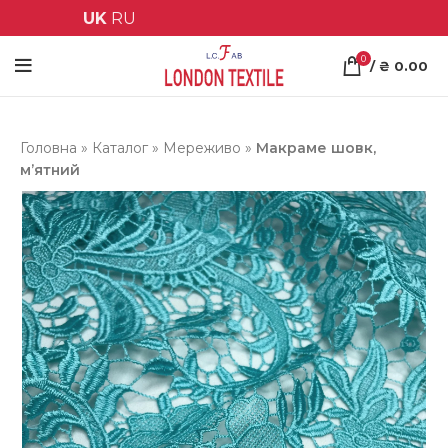
UK
RU
0
/
₴
0.00
Головна
»
Каталог
»
Мереживо
»
Макраме шовк,
м’ятний