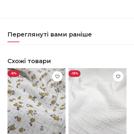
Переглянуті вами раніше
Схожі товари
-8%
-18%
-