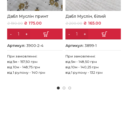
Дабл Муслін принт
Дабл Муслін, білий
Д
с
₴
175.00
₴
165.00
₴
190.00
₴
200.00
₴
Артикул:
3900-2-4
Артикул:
3899-1
А
При замовленні:
При замовленні:
від 5м - 157,50 грн
від 5м - 148,50 грн
Пр
від 10м - 148,75 грн
від 10м - 140,25 грн
ві
від 1 рулону - 140 грн
від 1 рулону - 132 грн
ві
ві