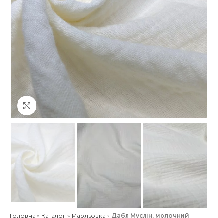
Клацніть, щоб збільшити
Головна
»
Каталог
»
Марльовка
»
Дабл Муслін, молочний