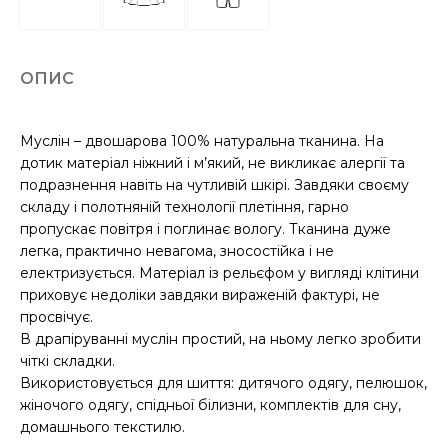
ОПИС
Муслін – двошарова 100% натуральна тканина. На
дотик матеріал ніжний і м’який, не викликає алергії та
подразнення навіть на чутливій шкірі. Завдяки своєму
складу і полотняній технології плетіння, гарно
пропускає повітря і поглинає вологу. Тканина дуже
легка, практично невагома, зносостійка і не
електризується. Матеріал із рельєфом у вигляді клітини
приховує недоліки завдяки вираженій фактурі, не
просвічує.
В драпіруванні муслін простий, на ньому легко зробити
чіткі складки.
Використовується для шиття: дитячого одягу, пелюшок,
жіночого одягу, спідньої білизни, комплектів для сну,
домашнього текстилю.