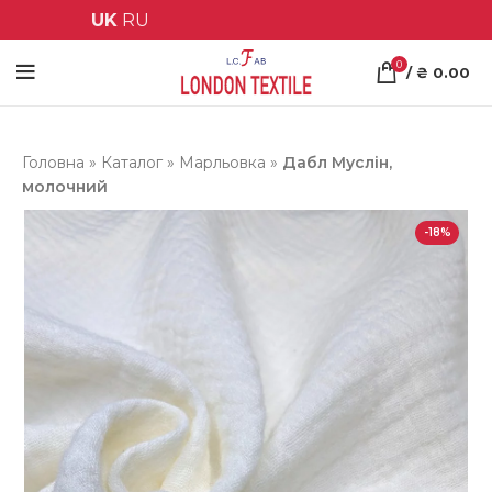
UK
RU
0
/
₴
0.00
Головна
»
Каталог
»
Марльовка
»
Дабл Муслін,
молочний
-18%