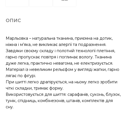
ОПИС
Марльовка – натуральна тканина, приємна на дотик,
ніжна і м’яка, не викликає алергії та подразнення.
Завдяки своєму складу і полотній технології плетіння,
гарно пропускає повітря і поглинає вологу. Тканина
дуже легка, практично невагома, не електризується.
Матеріал із невеликим рельєфом у вигляді жатки, гарно
лягає по фігурі.
При шитті легко драпірується, на ньому легко зробити
чіткі складки, тримає форму.
Використовується для шиття: сарафанів, суконь, блузок,
тунік, спідниць, комбінезонів, штанів, комплектів для
сну.