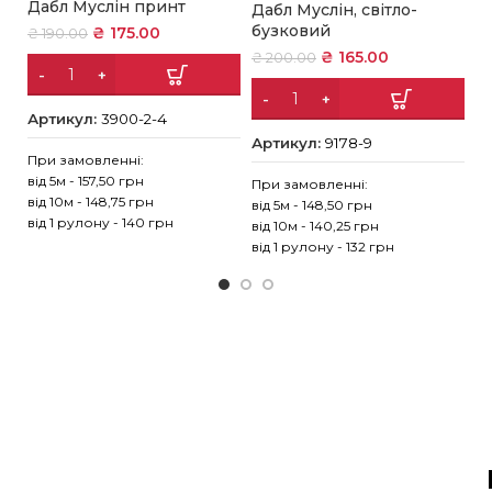
Дабл Муслін принт
М
Дабл Муслін, світло-
п
бузковий
₴
175.00
₴
190.00
₴
₴
165.00
₴
200.00
Артикул:
3900-2-4
А
Артикул:
9178-9
При замовленні:
від 5м - 157,50 грн
Пр
При замовленні:
від 10м - 148,75 грн
ві
від 5м - 148,50 грн
від 1 рулону - 140 грн
ві
від 10м - 140,25 грн
ві
від 1 рулону - 132 грн