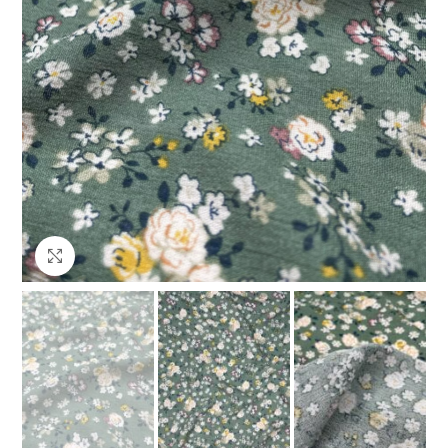
Клацніть, щоб збільшити