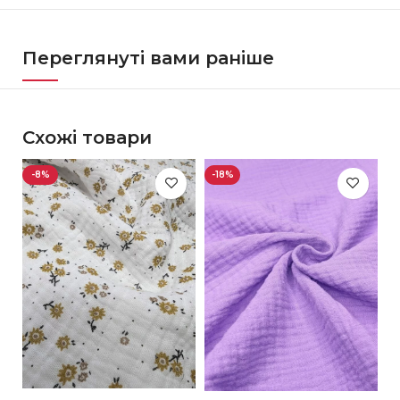
Переглянуті вами раніше
Схожі товари
-8%
-18%
-