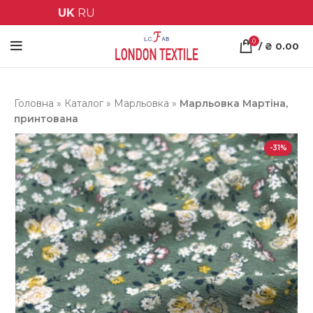
UK
RU
0
/
₴
0.00
Головна
»
Каталог
»
Марльовка
»
Марльовка Мартіна,
принтована
-31%