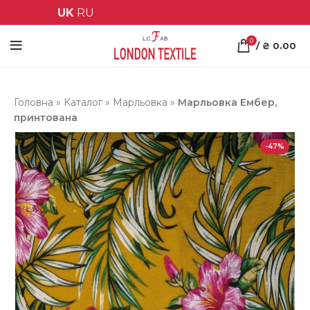
UK
RU
0
/
₴
0.00
Головна
»
Каталог
»
Марльовка
»
Марльовка Ембер,
принтована
-47%