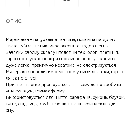
ОПИС
Марльовка – натуральна тканина, приємна на дотик,
ніжна і м’яка, не викликає алергії та подразнення.
Завдяки своєму складу і полотній технології плетіння,
гарно пропускає повітря і поглинає вологу. Тканина
дуже легка, практично невагома, не електризується.
Матеріал із невеликим рельєфом у вигляді жатки, гарно
лягає по фігурі.
При шитті легко драпірується, на ньому легко зробити
чіткі складки, тримає форму.
Використовується для шиття: сарафанів, суконь, блузок,
тунік, спідниць, комбінезонів, штанів, комплектів для
сну.