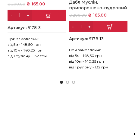
Д
Дабл Муслін,
₴
165.00
₴
200.00
припорошено-пудровий
₴
₴
165.00
₴
200.00
Артикул:
9178-3
А
Артикул:
9178-13
При замовленні:
Пр
від 5м - 148,50 грн
ві
При замовленні:
від 10м - 140,25 грн
ві
від 5м - 148,50 грн
від 1 рулону - 132 грн
ві
від 10м - 140,25 грн
від 1 рулону - 132 грн