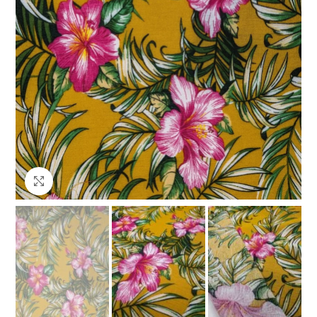
Клацніть, щоб збільшити