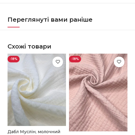
Переглянуті вами раніше
Схожі товари
-18%
-18%
-
Дабл Муслін, молочний