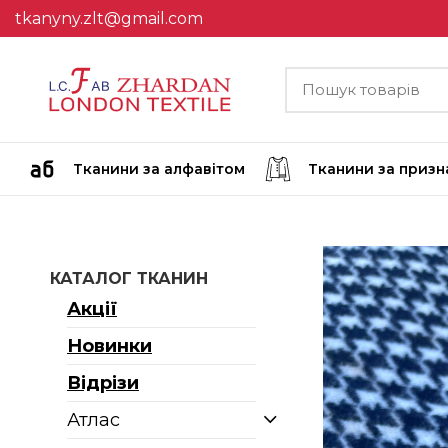
tkanyny.zlt@gmail.com
Тканини за алфавітом
Тканини за приз
КАТАЛОГ ТКАНИН
Акції
Новинки
Відрізи
Атлас