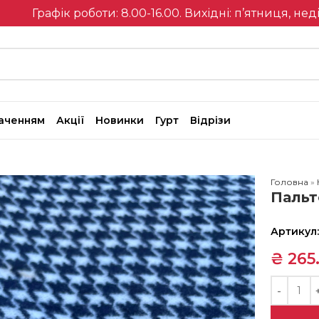
Графік роботи: 8.00-16.00. Вихідні: п’ятниця, нед
наченням
Акції
Новинки
Гурт
Відрізи
Головна
»
Пальт
Артикул
₴
265