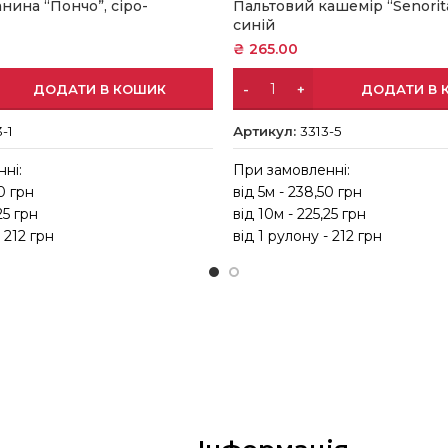
нина “Пончо”, сіро-
Пальтовий кашемір “Senorita
синій
₴
265.00
ДОДАТИ В КОШИК
ДОДАТИ В 
-1
Артикул:
3313-5
ні:
При замовленні:
50 грн
від 5м - 238,50 грн
25 грн
від 10м - 225,25 грн
 212 грн
від 1 рулону - 212 грн