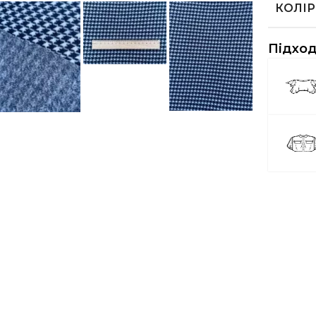
КОЛІР
Підход