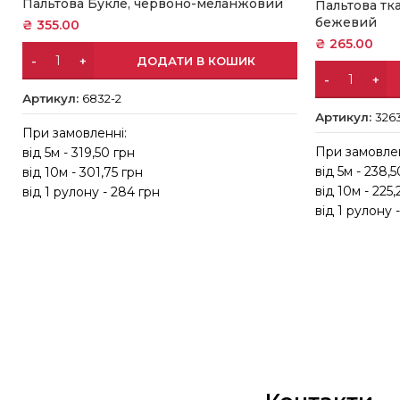
Пальтова Букле, червоно-меланжовий
Пальтова тка
бежевий
₴
355.00
₴
265.00
ДОДАТИ В КОШИК
Артикул:
6832-2
Артикул:
3263
При замовленні:
При замовлен
від 5м - 319,50 грн
від 5м - 238,
від 10м - 301,75 грн
від 10м - 225,
від 1 рулону - 284 грн
від 1 рулону -