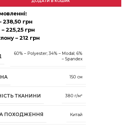
ДОДАТИ В КОШИК
мовленні:
– 238,50 грн
 – 225,25 грн
улону – 212 грн
60% – Polyester; 34% – Modal; 6%
Д
– Spandex
НА
150 см
НІСТЬ ТКАНИНИ
380 г/м²
НА ПОХОДЖЕННЯ
Китай