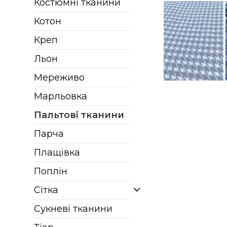
Костюмні тканини
Котон
Креп
Льон
Мереживо
Марльовка
Пальтові тканини
Парча
Плащівка
Поплін
Сітка
Сукневі тканини