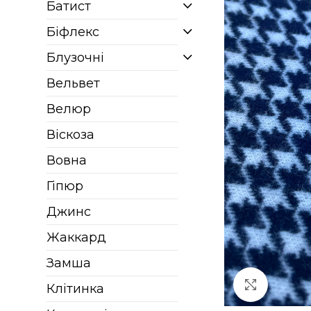
Батист
Біфлекс
Блузочні
Вельвет
Велюр
Віскоза
Вовна
Гіпюр
Джинс
Жаккард
Замша
Клацніт
Клітинка