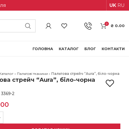
іля
UK
RU
0
₴
0.00
ГОЛОВНА
КАТАЛОГ
БЛОГ
КОНТАКТИ
Каталог
»
Пальтові тканини
»
Пальтова стрейч “Aura”, біло-чорна
ова стрейч “Aura”, біло-чорна
:
3369-2
.00