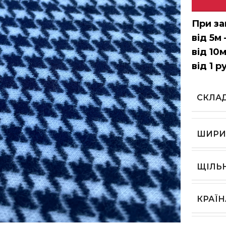
При за
від 5м 
від 10м
від 1 р
СКЛА
ШИРИ
ЩІЛЬ
КРАЇ
ь, щоб збільшити