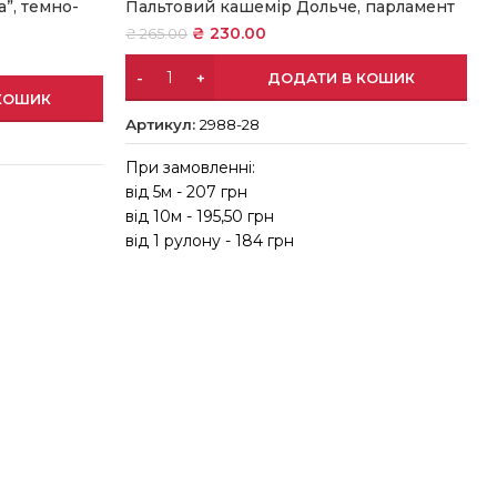
”, темно-
Пальтовий кашемір Дольче, парламент
₴
230.00
₴
265.00
ДОДАТИ В КОШИК
КОШИК
Артикул:
2988-28
При замовленні:
від 5м - 207 грн
в
від 10м - 195,50 грн
в
від 1 рулону - 184 грн
в