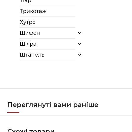
Тіар
Трикотаж
Хутро
Шифон
Шкіра
Штапель
Переглянуті вами раніше
Схожі товари