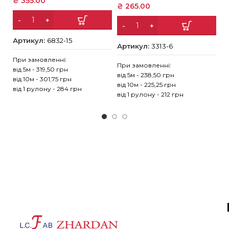
₴
355.00
₴
265.00
₴
Артикул:
6832-15
Артикул:
3313-6
А
При замовленні:
При замовленні:
від 5м - 319,50 грн
Пр
від 5м - 238,50 грн
від 10м - 301,75 грн
ві
від 10м - 225,25 грн
від 1 рулону - 284 грн
ві
від 1 рулону - 212 грн
ві