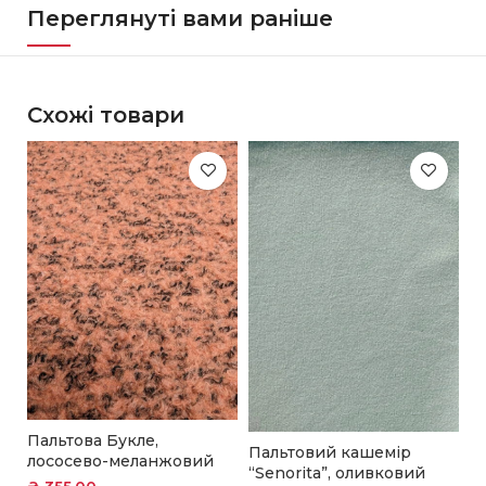
Переглянуті вами раніше
Схожі товари
Пальтова Букле,
П
Пальтовий кашемір
лососево-меланжовий
“S
“Senorita”, оливковий
п