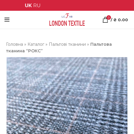
UK
RU
0
/
₴
0.00
Головна
»
Каталог
»
Пальтові тканини
»
Пальтова
тканина “РОКС”