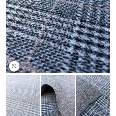
Клацніть, щоб збільшити