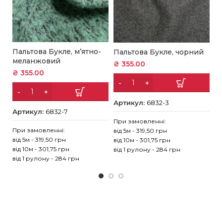
Пальтова Букле, м’ятно-
Пальтова Букле, чорний
П
меланжовий
б
₴
355.00
₴
355.00
₴
Артикул:
6832-3
Артикул:
6832-7
А
При замовленні:
При замовленні:
від 5м - 319,50 грн
Пр
від 5м - 319,50 грн
від 10м - 301,75 грн
ві
від 10м - 301,75 грн
від 1 рулону - 284 грн
ві
від 1 рулону - 284 грн
ві