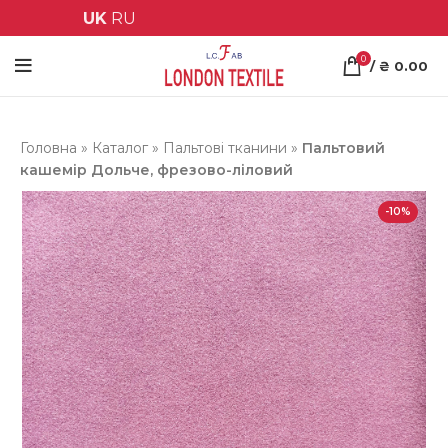
UK
RU
0
/
₴
0.00
Головна
»
Каталог
»
Пальтові тканини
»
Пальтовий
кашемір Дольче, фрезово-ліловий
-10%