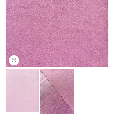
Клацніть, щоб збільшити