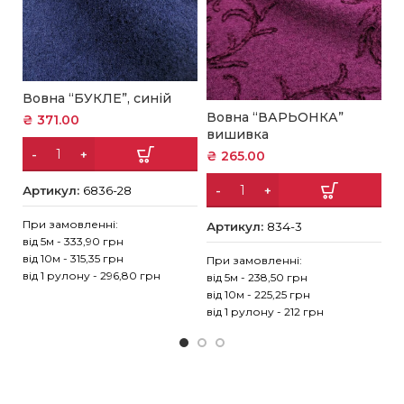
Вовна “БУКЛЕ”, синій
В
Вовна “ВАРЬОНКА”
₴
371.00
в
вишивка
₴
₴
265.00
Артикул:
6836-28
А
При замовленні:
Артикул:
834-3
від 5м - 333,90 грн
Пр
від 10м - 315,35 грн
При замовленні:
ві
від 1 рулону - 296,80 грн
від 5м - 238,50 грн
ві
від 10м - 225,25 грн
ві
від 1 рулону - 212 грн