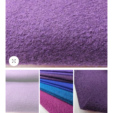
Клацніть, щоб збільшити