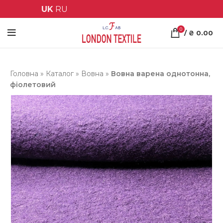
UK
RU
0
/
₴
0.00
Головна
»
Каталог
»
Вовна
»
Вовна варена однотонна,
фіолетовий