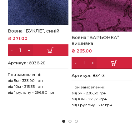
Вовна “БУКЛЕ”, синій
В
Вовна “ВАРЬОНКА”
₴
371.00
в
вишивка
₴
₴
265.00
Артикул:
6836-28
А
При замовленні:
Артикул:
834-3
від 5м - 333,90 грн
Пр
від 10м - 315,35 грн
При замовленні:
ві
від 1 рулону - 296,80 грн
від 5м - 238,50 грн
ві
від 10м - 225,25 грн
ві
від 1 рулону - 212 грн