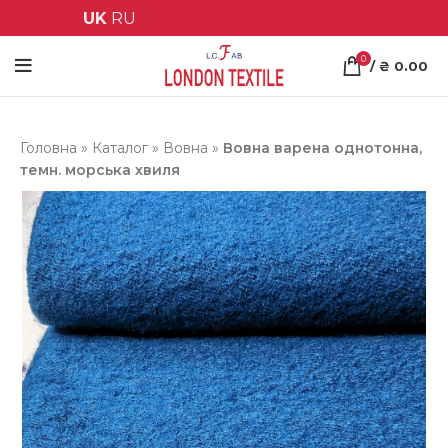
UK
RU
0
/
₴
0.00
Головна
»
Каталог
»
Вовна
»
Вовна варена однотонна,
темн. морська хвиля