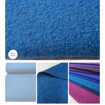
Клацніть, щоб збільшити