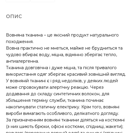
ОПИС
Вовняна тканина – це якісний продукт натурального
походження.
Вовна практично не мнеться, майже не брудниться та
чудово вбирає воду, міцна, відмінно зберігає тепло,
антиалергенна.
Тканина довговічна і дуже міцна, та після тривалого
використання одяг зберігає красивий зовнішній вигляд.
У вовняній тканині є і ряд недоліків, у деяких людей
може спровокувати алергічну реакцію. Через
додавання до складу синтетичних волокон, для
збільшення терміну служби, тканина починає
накопичувати статичну електрику. Крім того, вовняні
вироби вимагають особливого, делікатного догляду.
За призначенням вовняні тканини діляться на костюмні
(з них шиють брюки, офісні костюми, спідниці, жакети);
пальтові (переважно верхній одяг) та сукняні (спідниці,