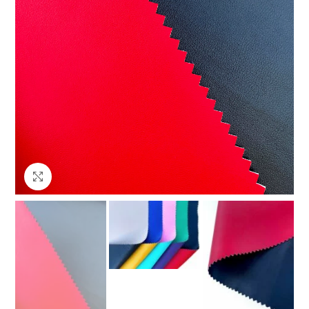
Клацніть, щоб збільшити