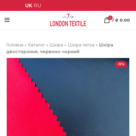
UK
RU
0
/
₴
0.00
Головна
»
Каталог
»
Шкіра
»
Шкіра легка
»
Шкіра
двостороння, червоно-чорний
-15%