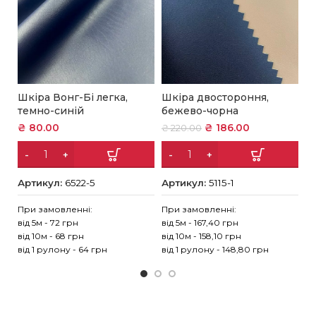
Шкіра Вонг-Бі легка,
Шкіра двостороння,
Ш
темно-синій
бежево-чорна
г
₴
80.00
₴
186.00
₴
220.00
₴
Артикул:
6522-5
Артикул:
5115-1
А
При замовленні:
При замовленні:
Пр
від 5м - 72 грн
від 5м - 167,40 грн
ві
від 10м - 68 грн
від 10м - 158,10 грн
ві
від 1 рулону - 64 грн
від 1 рулону - 148,80 грн
ві