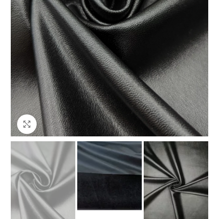
Клацніть, щоб збільшити