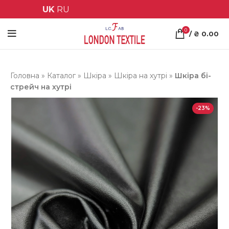
UK
RU
0
/
₴
0.00
Головна
»
Каталог
»
Шкіра
»
Шкіра на хутрі
»
Шкіра бі-
стрейч на хутрі
-23%