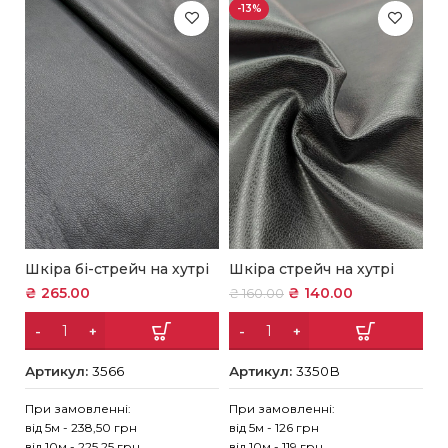
-13%
Шкіра бі-стрейч на хутрі
Шкіра стрейч на хутрі
₴
265.00
₴
140.00
₴
160.00
Артикул:
3566
Артикул:
3350В
При замовленні:
При замовленні:
від 5м - 238,50 грн
від 5м - 126 грн
від 10м - 225,25 грн
від 10м - 119 грн