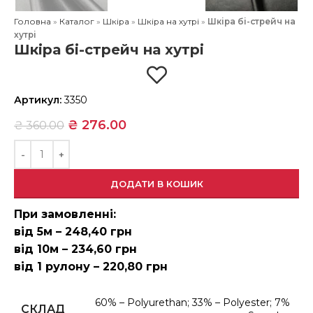
Головна
»
Каталог
»
Шкіра
»
Шкіра на хутрі
»
Шкіра бі-стрейч на
хутрі
Шкіра бі-стрейч на хутрі
Артикул:
3350
₴
276.00
₴
360.00
ДОДАТИ В КОШИК
При замовленні:
від 5м – 248,40 грн
від 10м – 234,60 грн
від 1 рулону – 220,80 грн
60% – Polyurethan; 33% – Polyester; 7%
СКЛАД