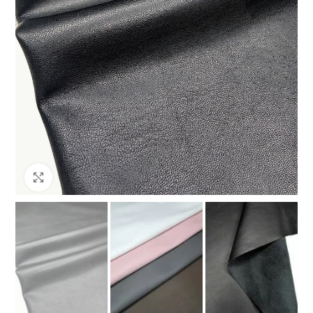
Клацніть, щоб збільшити