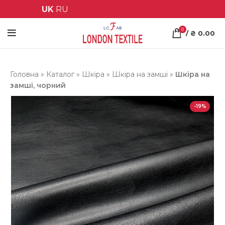
UK
RU
0
/
₴
0.00
Головна
»
Каталог
»
Шкіра
»
Шкіра на замші
»
Шкіра на
замші, чорний
-19%