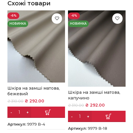
Схожі товари
-6%
-6%
НОВИНКА
НОВИНКА
Н
Шкіра на замші матова,
Ш
Шкіра на замші матова,
бежевий
о
капучино
₴
292.00
₴
310.00
₴
₴
292.00
₴
310.00
Артикул:
9979 В-4
А
Артикул:
9979 В-18