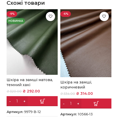
Схожі товари
-9%
-6%
НОВИНКА
Н
Шкіра на замші матова,
Ш
Шкіра на замші,
темний хакі
п
коричневий
₴
292.00
₴
320.00
₴
314.00
₴
₴
334.00
Артикул:
9979 В-12
А
Артикул:
10566-13