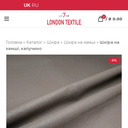
UK
RU
0
/
₴
0.00
Головна
»
Каталог
»
Шкіра
»
Шкіра на замші
»
Шкіра на
замші, капучино
-6%