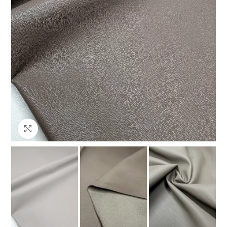
Клацніть, щоб збільшити