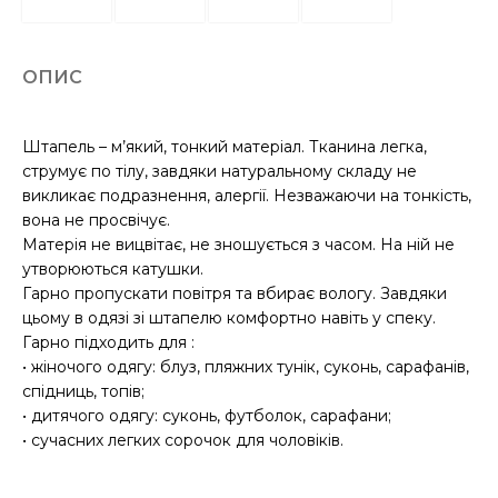
ОПИС
Штапель – м’який, тонкий матеріал. Тканина легка,
струмує по тілу, завдяки натуральному складу не
викликає подразнення, алергії. Незважаючи на тонкість,
вона не просвічує.
Матерія не вицвітає, не зношується з часом. На ній не
утворюються катушки.
Гарно пропускати повітря та вбирає вологу. Завдяки
цьому в одязі зі штапелю комфортно навіть у спеку.
Гарно підходить для :
• жіночого одягу: блуз, пляжних тунік, суконь, сарафанів,
спідниць, топів;
• дитячого одягу: суконь, футболок, сарафани;
• сучасних легких сорочок для чоловіків.