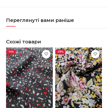
Переглянуті вами раніше
Схожі товари
-14%
-28%
-