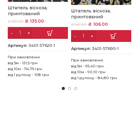
Штапель віскоза,
Ш
Штапель віскоза,
принтований
п
принтований
₴
135.00
₴
157.00
₴
₴
106.00
₴
147.00
Артикул:
3401-57620-1
А
Артикул:
3401-57690-1
При замовленні:
Пр
При замовленні:
від 5м - 121,5 грн
ві
від 5м - 95,40 грн
від 10м - 114,75 грн
ві
від 10м - 90,10 грн
від 1 рулону - 108 грн
ві
від 1 рулону - 84,80 грн