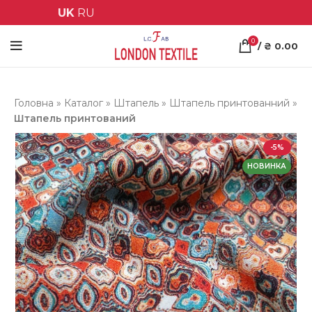
UK
RU
0
/
₴
0.00
Головна
»
Каталог
»
Штапель
»
Штапель принтованний
»
Штапель принтований
-5%
НОВИНКА