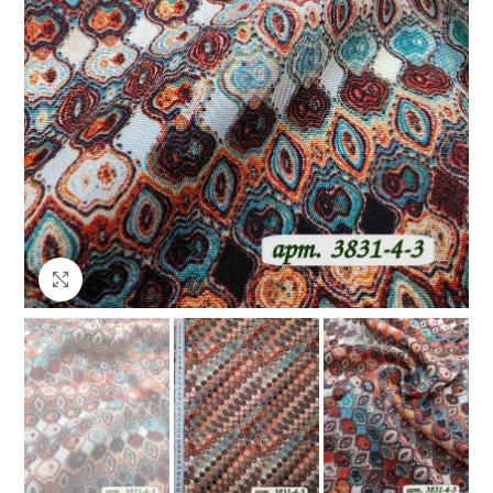
Клацніть, щоб збільшити