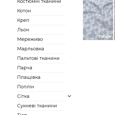
Костюмні тканини
Котон
Креп
Льон
Мереживо
Марльовка
Пальтові тканини
Парча
Плащівка
Поплін
Сітка
Сукневі тканини