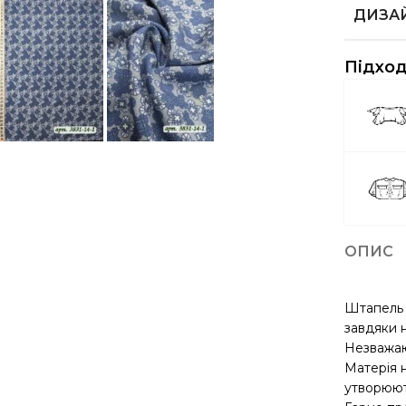
ДИЗА
Підход
ОПИС
Штапель –
завдяки 
Незважаюч
Матерія н
утворюют