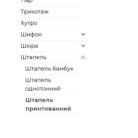
Тіар
Трикотаж
Хутро
Шифон
Шкіра
Штапель
Штапель бамбук
Штапель
однотонний
Штапель
принтованний