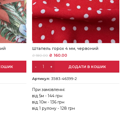
Штапель горох 4 мм, червоний
ний
₴
160.00
₴
180.00
ДОДАТИ В КОШИК
КОШИК
Артикул:
3583-46399-2
При замовленні:
від 5м - 144 грн
в
від 10м - 136 грн
в
від 1 рулону - 128 грн
в