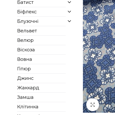
Батист
Біфлекс
Блузочні
Вельвет
Велюр
Віскоза
Вовна
Гіпюр
Джинс
Жаккард
Замша
Клацніт
Клітинка