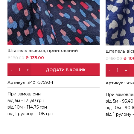
Штапель віскоза, принтований
Штапель віс
₴
135.00
₴
10
₴
180.00
₴
160.00
ДОДАТИ В КОШИК
Артикул:
3401-57593-1
Артикул:
367
При замовленні:
При замовлен
від 5м - 121,50 грн
від 5м - 95,40
від 10м - 114,75 грн
від 10м - 90,
від 1 рулону - 108 грн
від 1 рулону 