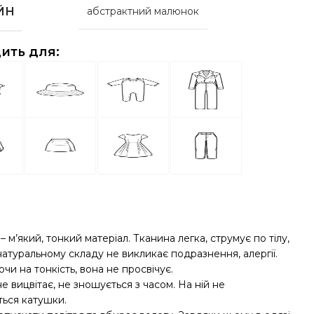
ЙН
абстрактний малюнок
ить для:
 м’який, тонкий матеріал. Тканина легка, струмує по тілу,
натуральному складу не викликає подразнення, алергії.
и на тонкість, вона не просвічує.
е вицвітає, не зношується з часом. На ній не
ься катушки.