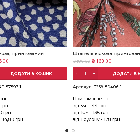
коза, принтований
Штапель віскоза, принтова
6.00
₴
160.00
₴
180.00
ДОДАТИ В КОШИК
ДОДАТИ В 
4C-57597-1
Артикул:
3259-50406-1
ні:
При замовленні:
 грн
від 5м - 144 грн
10 грн
від 10м - 136 грн
- 84,80 грн
від 1 рулону - 128 грн