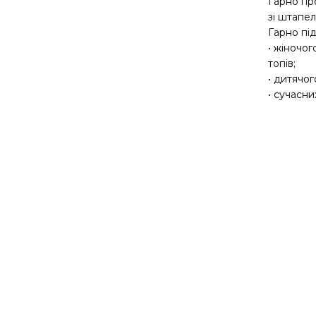
Гарно про
зі штапел
Гарно під
• жіночог
топів;
• дитячог
• сучасни