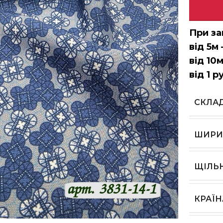
При за
від 5м 
від 10м
від 1 р
СКЛА
ШИРИ
ЩІЛЬ
КРАЇ
ь, щоб збільшити