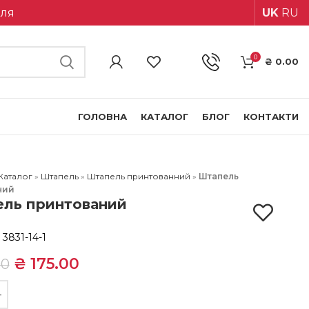
іля
UK
RU
0
₴
0.00
ГОЛОВНА
КАТАЛОГ
БЛОГ
КОНТАКТИ
Каталог
»
Штапель
»
Штапель принтованний
»
Штапель
ний
ль принтований
:
3831-14-1
₴
175.00
00