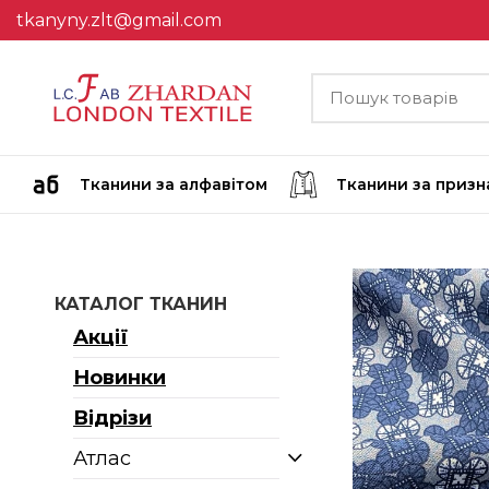
tkanyny.zlt@gmail.com
Тканини за алфавітом
Тканини за приз
КАТАЛОГ ТКАНИН
Акції
Новинки
Відрізи
Атлас