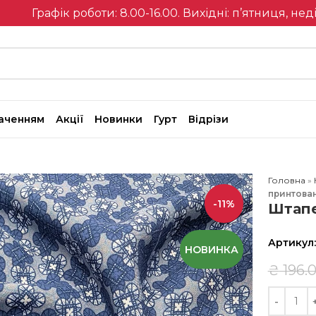
Графік роботи: 8.00-16.00. Вихідні: п’ятниця, нед
наченням
Акції
Новинки
Гурт
Відрізи
Головна
»
принтова
-11%
Штапе
Артикул
НОВИНКА
₴
196.