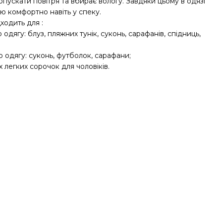
пускати повітря та вбирає вологу. Завдяки цьому в одязі
ю комфортно навіть у спеку.
ходить для :
о одягу: блуз, пляжних тунік, суконь, сарафанів, спідниць,
о одягу: суконь, футболок, сарафани;
х легких сорочок для чоловіків.