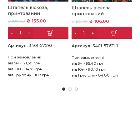
Штапель віскоза,
Штапель віскоза,
Ш
принтований
принтований
о
₴
135.00
₴
106.00
₴
180.00
₴
135.00
₴
Артикул:
3401-57593-1
Артикул:
3401-57621-1
А
При замовленні:
При замовленні:
Пр
від 5м - 121,50 грн
від 5м - 95,40 грн
ві
від 10м - 114,75 грн
від 10м - 90,10 грн
ві
від 1 рулону - 108 грн
від 1 рулону - 84,80 грн
ві