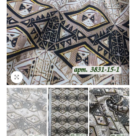
Клацніть, щоб збільшити