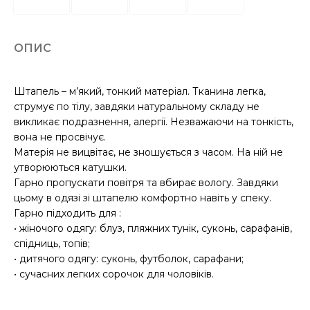
ОПИС
Штапель – м’який, тонкий матеріал. Тканина легка,
струмує по тілу, завдяки натуральному складу не
викликає подразнення, алергії. Незважаючи на тонкість,
вона не просвічує.
Матерія не вицвітає, не зношується з часом. На ній не
утворюються катушки.
Гарно пропускати повітря та вбирає вологу. Завдяки
цьому в одязі зі штапелю комфортно навіть у спеку.
Гарно підходить для :
• жіночого одягу: блуз, пляжних тунік, суконь, сарафанів,
спідниць, топів;
• дитячого одягу: суконь, футболок, сарафани;
• сучасних легких сорочок для чоловіків.