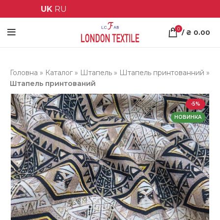
UK
RU
0
/
₴
0.00
Головна
»
Каталог
»
Штапель
»
Штапель принтованний
»
Штапель принтований
-5%
НОВИНКА