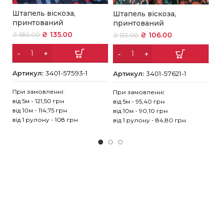
Штапель віскоза,
Штапель віскоза,
Ш
принтований
принтований
с
₴
135.00
₴
106.00
₴
180.00
₴
135.00
₴
Артикул:
3401-57593-1
Артикул:
3401-57621-1
А
При замовленні:
При замовленні:
Пр
від 5м - 121,50 грн
від 5м - 95,40 грн
ві
від 10м - 114,75 грн
від 10м - 90,10 грн
ві
від 1 рулону - 108 грн
від 1 рулону - 84,80 грн
ві