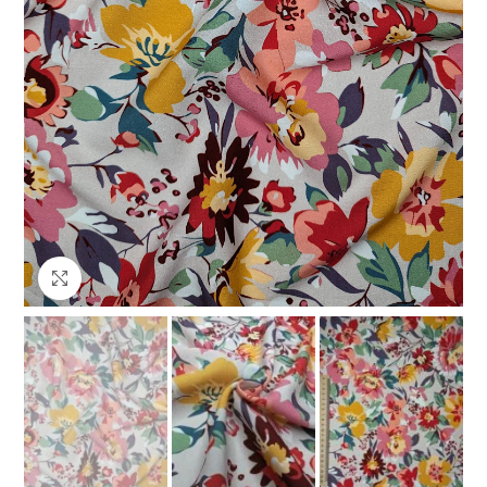
Клацніть, щоб збільшити