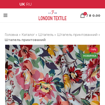
UK
RU
0
/
₴
0.00
Головна
»
Каталог
»
Штапель
»
Штапель принтованний
»
Штапель принтований
-14%
НОВИНКА