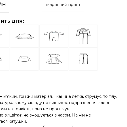
ЙН
тваринний принт
ить для:
 м’який, тонкий матеріал. Тканина легка, струмує по тілу,
натуральному складу не викликає подразнення, алергії.
и на тонкість, вона не просвічує.
е вицвітає, не зношується з часом. На ній не
ься катушки.