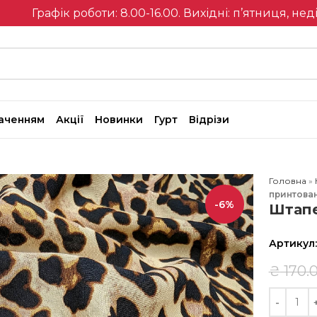
Графік роботи: 8.00-16.00. Вихідні: п’ятниця, нед
наченням
Акції
Новинки
Гурт
Відрізи
Головна
»
принтова
-6%
Штапе
Артикул
₴
170.