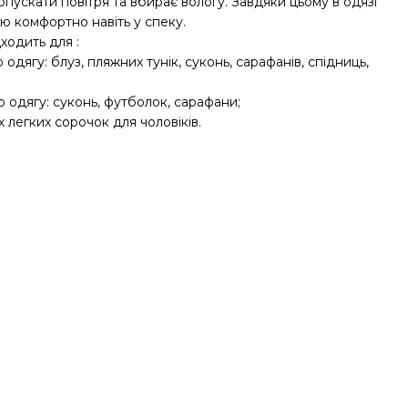
пускати повітря та вбирає вологу. Завдяки цьому в одязі
ю комфортно навіть у спеку.
ходить для :
о одягу: блуз, пляжних тунік, суконь, сарафанів, спідниць,
о одягу: суконь, футболок, сарафани;
х легких сорочок для чоловіків.