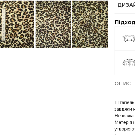
ДИЗА
Підход
ОПИС
Штапель –
завдяки 
Незважаюч
Матерія н
утворюют