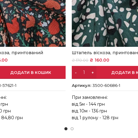
коза, принтований
Штапель віскоза, принтова
.00
₴
160.00
₴
170.00
ДОДАТИ В КОШИК
ДОДАТИ В 
-57621-1
Артикул:
3500-60686-1
ні:
При замовленні:
 грн
від 5м - 144 грн
10 грн
від 10м - 136 грн
- 84,80 грн
від 1 рулону - 128 грн