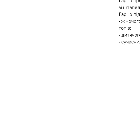
Гарно про
зі штапел
Гарно під
• жіночог
топів;
• дитячог
• сучасни