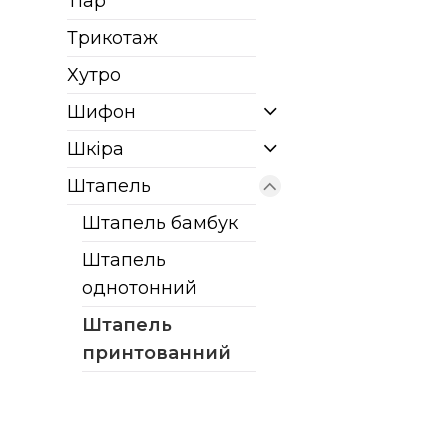
Тіар
Трикотаж
Хутро
Шифон
Шкіра
Штапель
Штапель бамбук
Штапель
однотонний
Штапель
принтованний