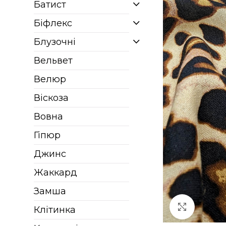
Батист
Біфлекс
Блузочні
Вельвет
Велюр
Віскоза
Вовна
Гіпюр
Джинс
Жаккард
Замша
Клацніт
Клітинка