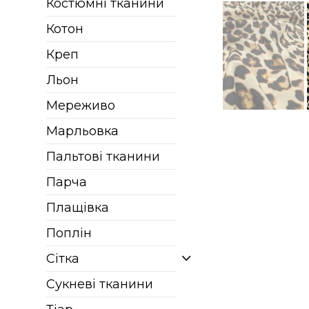
Костюмні тканини
Котон
Креп
Льон
Мереживо
Марльовка
Пальтові тканини
Парча
Плащівка
Поплін
Сітка
Сукневі тканини