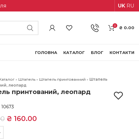
іля
UK
RU
0
₴
0.00
ГОЛОВНА
КАТАЛОГ
БЛОГ
КОНТАКТИ
Каталог
»
Штапель
»
Штапель принтованний
»
Штапель
ний, леопард
ль принтований, леопард
:
10673
₴
160.00
00