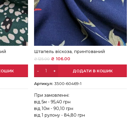
ний
Штапель віскоза, принтований
₴
106.00
₴
125.00
КОШИК
ДОДАТИ В КОШИК
Артикул:
3500-60469-1
При замовленні:
в
від 5м - 95,40 грн
в
від 10м - 90,10 грн
в
від 1 рулону - 84,80 грн