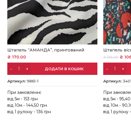
Штапель “АМАНДА”, принтований
Штапель віс
₴
170.00
₴
106
₴
135.00
ДОДАТИ В КОШИК
Артикул:
9861-1
Артикул:
3401
При замовленні:
При замовлен
від 5м - 153 грн
від 5м - 95,40
від 10м - 144,50 грн
від 10м - 90,
від 1 рулону - 136 грн
від 1 рулону 