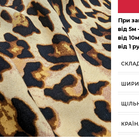
При за
від 5м 
від 10м
від 1 р
СКЛА
ШИРИ
ЩІЛЬ
КРАЇ
ь, щоб збільшити