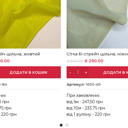
ейч щільна, жовтий
Сітка бі-стрейч щільна, ні
0.00
₴
290.00
₴
340.00
ДОДАТИ В КОШИК
ДОДАТИ В 
0-84
Артикул:
1630-49
ні:
При замовленні:
0 грн
від 5м - 247,50 грн
75 грн
від 10м - 233,75 грн
- 220 грн
від 1 рулону - 220 грн