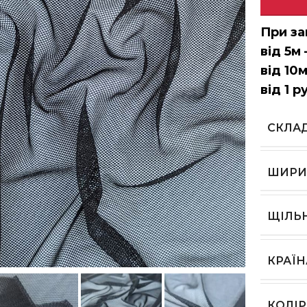
При за
від 5м 
від 10м
від 1 р
СКЛА
ШИРИ
ЩІЛЬ
ь, щоб збільшити
КРАЇ
КОЛІР