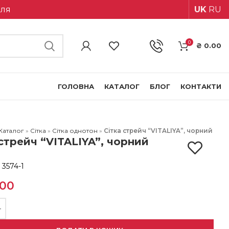
іля
UK
RU
0
₴
0.00
ГОЛОВНА
КАТАЛОГ
БЛОГ
КОНТАКТИ
Каталог
»
Сітка
»
Сітка однотон
»
Сітка стрейч “VITALIYA”, чорний
 стрейч “VITALIYA”, чорний
:
3574-1
.00