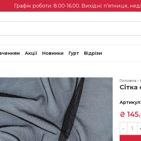
Графік роботи: 8.00-16.00. Вихідні: п’ятниця, нед
наченням
Акції
Новинки
Гурт
Відрізи
Головна
»
Сітка
Артикул
₴
145