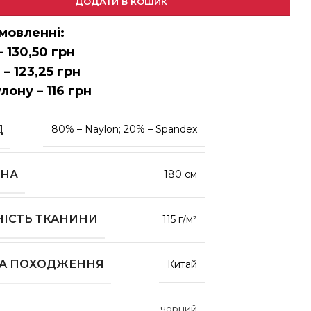
ДОДАТИ В КОШИК
мовленні:
– 130,50 грн
 – 123,25 грн
улону – 116 грн
Д
80% – Naylon; 20% – Spandex
НА
180 см
НІСТЬ ТКАНИНИ
115 г/м²
НА ПОХОДЖЕННЯ
Китай
чорний