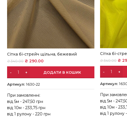
Сітка бі-стр
Сітка бі-стрейч щільна, бежевий
₴
29
₴
290.00
₴
340.00
₴
340.00
ДОДАТИ В КОШИК
Артикул:
163
Артикул:
1630-22
При замовлен
При замовленні:
від 5м - 247,5
від 5м - 247,50 грн
від 10м - 233,
від 10м - 233,75 грн
від 1 рулону 
від 1 рулону - 220 грн