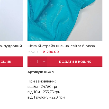
жно-пудровий
Сітка бі-стрейч щільна, світла бірюза
₴
290.00
₴
340.00
КОШИК
ДОДАТИ В КОШИК
Артикул:
1630-9
При замовленні:
від 5м - 247,50 грн
в
від 10м - 233,75 грн
в
від 1 рулону - 220 грн
в