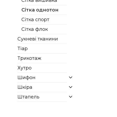
Сітка вишивка
Сітка однотон
Сітка спорт
Сітка флок
Сукневі тканини
Тіар
Трикотаж
Хутро
Шифон
Шкіра
Штапель