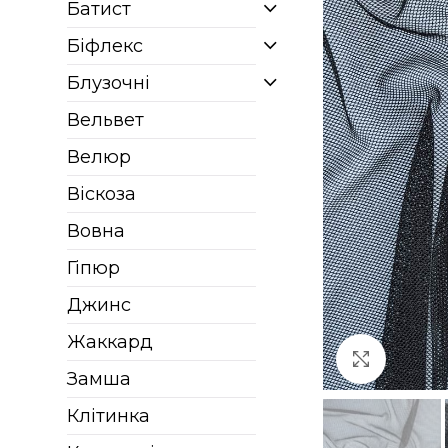
Батист
Біфлекс
Блузочні
Вельвет
Велюр
Віскоза
Вовна
Гіпюр
Джинс
Жаккард
Клацніт
Замша
Клітинка