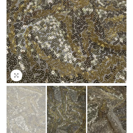
Клацніть, щоб збільшити