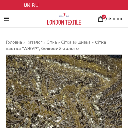
UK
RU
0
/
₴
0.00
Головна
»
Каталог
»
Сітка
»
Сітка вишивка
»
Сітка
паєтка “АЖУР”, бежевий-золото