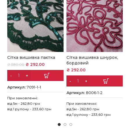
Сітка вишивка паєтка
Сітка вишивка шнурок,
С
бордовий
с
₴
292.00
₴
380.00
₴
292.00
₴
Артикул:
7091-1-1
Артикул:
8006-1-2
А
При замовленні:
від 5м - 262,80 грн
При замовленні:
Пр
від 1 рулону - 233,60 грн
від 5м - 262,80 грн
ві
від 1 рулону - 233,60 грн
ві