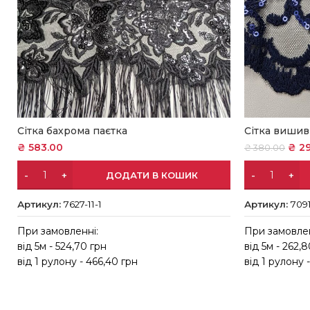
Сітка бахрома паєтка
Сітка вишив
₴
583.00
₴
29
₴
380.00
ДОДАТИ В КОШИК
Артикул:
7627-11-1
Артикул:
7091
При замовленні:
При замовлен
від 5м - 524,70 грн
від 5м - 262,
від 1 рулону - 466,40 грн
від 1 рулону 