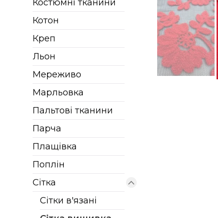
Костюмні тканини
Котон
Креп
Льон
Мереживо
Марльовка
Пальтові тканини
Парча
Плащівка
Поплін
Сітка
Сітки в'язані