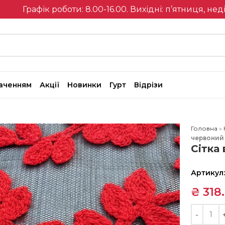
Графік роботи: 8.00-16.00. Вихідні: п’ятниця, нед
наченням
Акції
Новинки
Гурт
Відрізи
Головна
»
червоний
Сітка
Артикул
₴
318