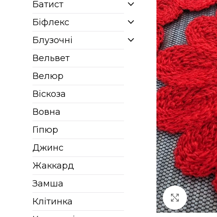
Батист
Біфлекс
Блузочні
Вельвет
Велюр
Віскоза
Вовна
Гіпюр
Джинс
Жаккард
Замша
Клацніт
Клітинка