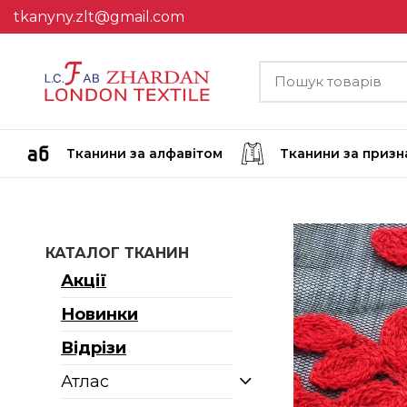
tkanyny.zlt@gmail.com
Тканини за алфавітом
Тканини за приз
КАТАЛОГ ТКАНИН
Акції
Новинки
Відрізи
Атлас