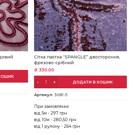
рдовий
Сітка паєтка “SPANGLE” двостороння,
фрезово-срібний
₴
330.00
КОШИК
ДОДАТИ В КОШИК
Артикул:
3081-5
При замовленні:
від 5м - 297 грн
в
від 10м - 280,50 грн
від 1 рулону - 264 грн
в