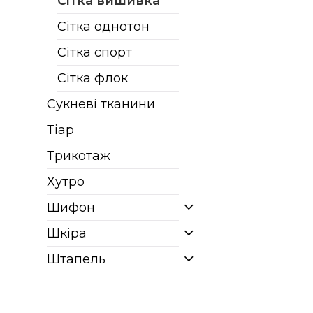
Сітка вишивка
Сітка однотон
Сітка спорт
Сітка флок
Сукневі тканини
Тіар
Трикотаж
Хутро
Шифон
Шкіра
Штапель