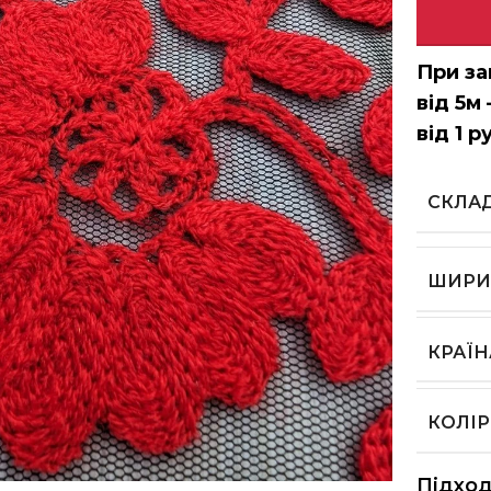
При за
від 5м 
від 1 р
СКЛА
ШИРИ
КРАЇ
КОЛІР
ь, щоб збільшити
Підход