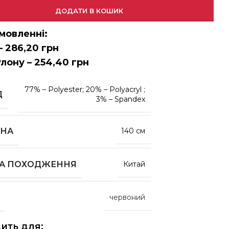
ДОДАТИ В КОШИК
мовленні:
– 286,20 грн
улону – 254,40 грн
77% – Polyester; 20% – Polyacryl ;
Д
3% – Spandex
НА
140 см
НА ПОХОДЖЕННЯ
Китай
червоний
ить для: