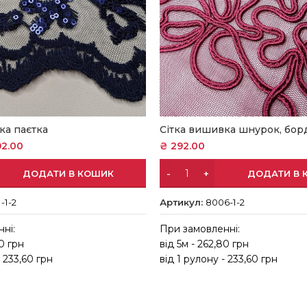
ка паєтка
Сітка вишивка шнурок, бо
2.00
₴
292.00
ДОДАТИ В КОШИК
ДОДАТИ В 
-1-2
Артикул:
8006-1-2
ні:
При замовленні:
80 грн
від 5м - 262,80 грн
- 233,60 грн
від 1 рулону - 233,60 грн