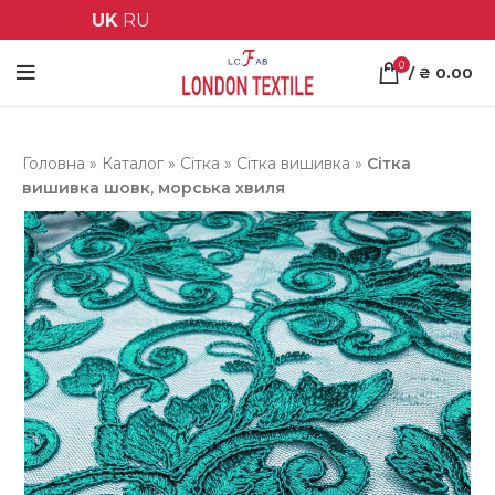
UK
RU
0
/
₴
0.00
Головна
»
Каталог
»
Сітка
»
Сітка вишивка
»
Сітка
вишивка шовк, морська хвиля