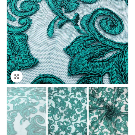
Клацніть, щоб збільшити