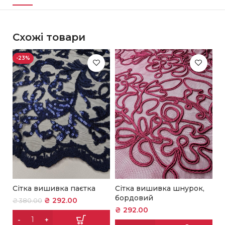
Схожі товари
-23%
Сітка вишивка паєтка
Сітка вишивка шнурок,
С
бордовий
е
₴
292.00
₴
380.00
₴
292.00
₴