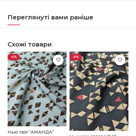
Переглянуті вами раніше
Схожі товари
-6%
-6%
С
Нью твіл “АМАНДА”
з