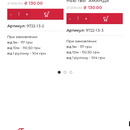
Нью твіл “АМАНДА”
₴
130.00
₴
138.00
₴
₴
130.00
₴
138.00
Артикул:
9722-13-2
А
Артикул:
9722-13-3
При замовленні:
Пр
При замовленні:
від 5м - 117 грн
ві
від 5м - 117 грн
від 10м - 110,50 грн
ві
від 10м - 110,50 грн
від 1 рулону - 104 грн
ві
від 1 рулону - 104 грн