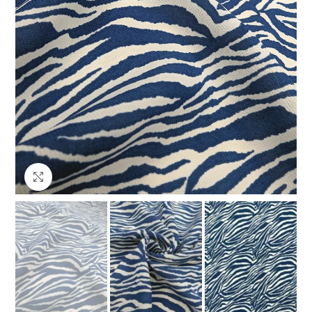
Клацніть, щоб збільшити