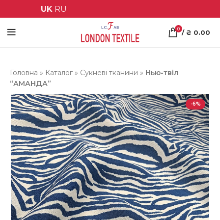
UK
RU
0
/
₴
0.00
Головна
»
Каталог
»
Сукневі тканини
»
Нью-твіл
“АМАНДА”
-6%