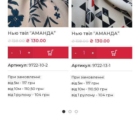
Нью твіл “АМАНДА”
Нью твіл “АМАНДА”
Н
₴
130.00
₴
130.00
₴
138.00
₴
138.00
₴
Артикул:
9722-10-2
Артикул:
9722-13-1
А
При замовленні:
При замовленні:
Пр
від 5м - 117 грн
від 5м - 117 грн
ві
від 10м - 110,50 грн
від 10м - 110,50 грн
ві
від 1 рулону - 104 грн
від 1 рулону - 104 грн
ві