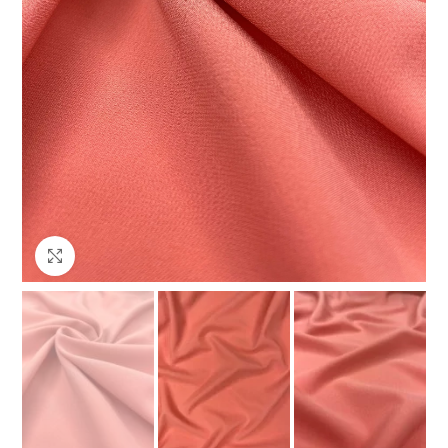
Клацніть, щоб збільшити