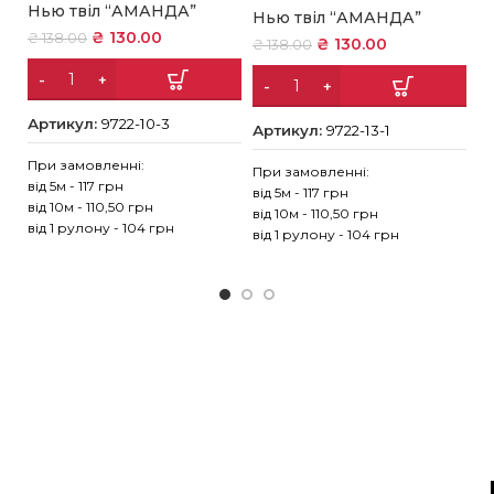
Нью твіл “АМАНДА”
Нью твіл “АМАНДА”
Н
₴
130.00
₴
138.00
₴
130.00
₴
138.00
₴
Артикул:
9722-10-3
Артикул:
9722-13-1
А
При замовленні:
При замовленні:
Пр
від 5м - 117 грн
від 5м - 117 грн
ві
від 10м - 110,50 грн
від 10м - 110,50 грн
ві
від 1 рулону - 104 грн
від 1 рулону - 104 грн
ві