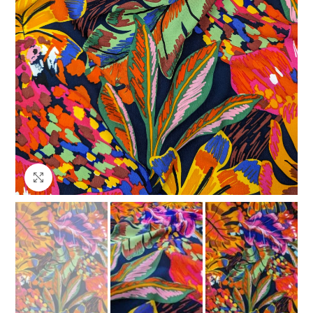
Клацніть, щоб збільшити