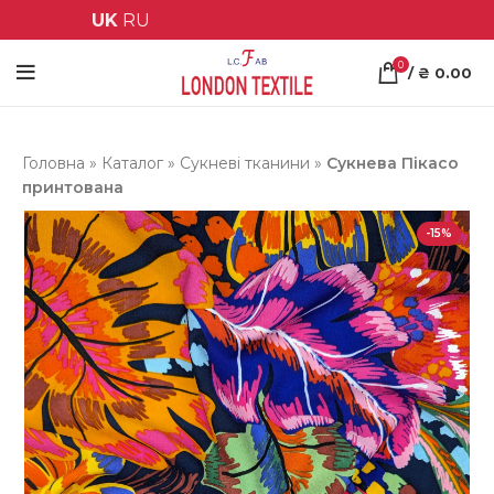
UK
RU
0
/
₴
0.00
Головна
»
Каталог
»
Сукневі тканини
»
Сукнева Пікасо
принтована
-15%