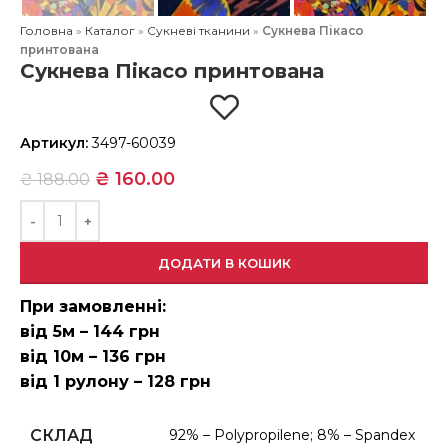
Головна
»
Каталог
»
Сукневі тканини
»
Сукнева Пікасо
принтована
Сукнева Пікасо принтована
Артикул:
3497-60039
₴
160.00
₴
188.00
ДОДАТИ В КОШИК
При замовленні:
від 5м – 144 грн
від 10м – 136 грн
від 1 рулону – 128 грн
СКЛАД
92% – Polypropilene; 8% – Spandex