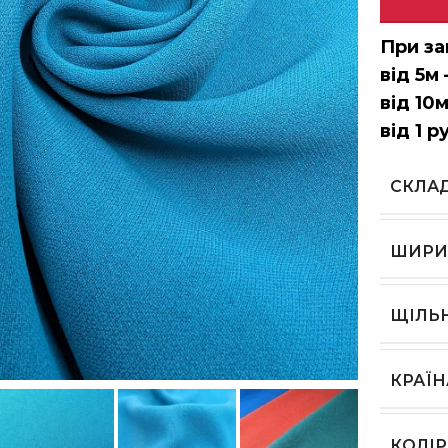
При за
від 5м 
від 10м
від 1 р
СКЛА
ШИРИ
ЩІЛЬ
ь, щоб збільшити
КРАЇ
КОЛІР