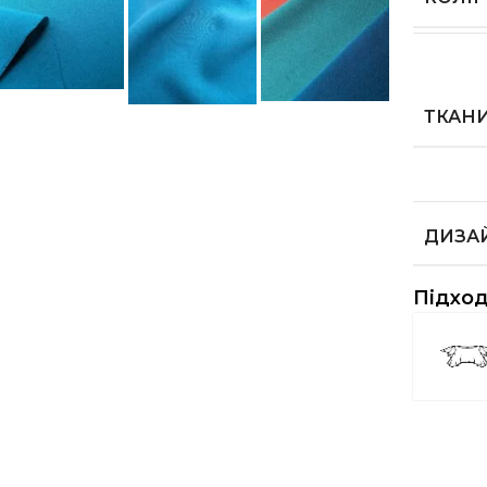
ТКАН
ДИЗА
Підход