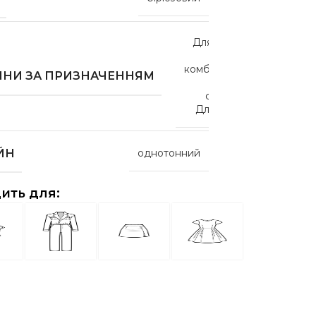
Для блузок
,
Для
комбінезонів
,
ИНИ ЗА ПРИЗНАЧЕННЯМ
Для
спідниць
,
Для суконь
ЙН
однотонний
ить для: