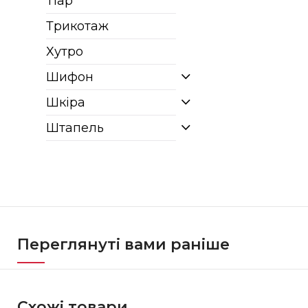
Тіар
Трикотаж
Хутро
Шифон
Шкіра
Штапель
Переглянуті вами раніше
Схожі товари