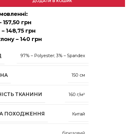
ДОДАТИ В КОШИК
мовленні:
– 157,50 грн
 – 148,75 грн
улону – 140 грн
Д
97% – Polyester; 3% – Spandex
НА
150 см
НІСТЬ ТКАНИНИ
160 г/м²
НА ПОХОДЖЕННЯ
Китай
бірюзовий