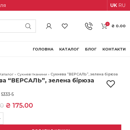
іля
UK
RU
0
₴
0.00
ГОЛОВНА
КАТАЛОГ
БЛОГ
КОНТАКТИ
Каталог
»
Сукневі тканини
»
Сукнева “ВЕРСАЛЬ”, зелена бірюза
ва “ВЕРСАЛЬ”, зелена бірюза
:
5333-5
₴
175.00
00