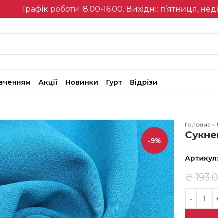
Графік роботи: 8.00-16.00. Вихідні: п’ятниця, нед
наченням
Акції
Новинки
Гурт
Відрізи
Головна
»
Сукне
-9%
Артикул
₴
193.