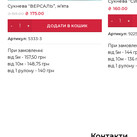
Сукнева “Сі
Сукнева “ВЕРСАЛЬ”, м’ята
₴
160.00
₴
175.00
₴
193.00
ДОДАТИ В КОШИК
Артикул:
9225
Артикул:
5333-3
При замовлен
При замовленні:
від 5м - 144 г
від 5м - 157,50 грн
від 10м - 136 
від 10м - 148,75 грн
від 1 рулону 
від 1 рулону - 140 грн
Контакти