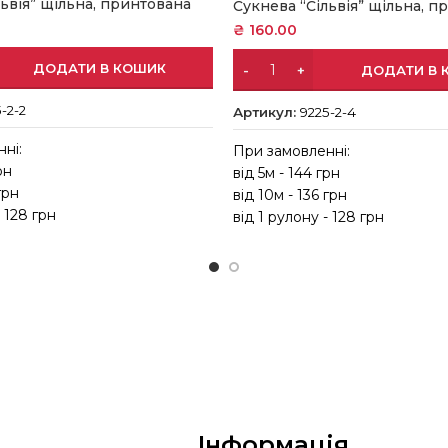
львія” щільна, принтована
Сукнева “Сільвія” щільна, п
₴
160.00
ДОДАТИ В КОШИК
ДОДАТИ В 
-2-2
Артикул:
9225-2-4
ні:
При замовленні:
рн
від 5м - 144 грн
грн
від 10м - 136 грн
- 128 грн
від 1 рулону - 128 грн
Інформація