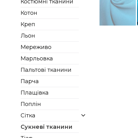
Костюмні тканини
Котон
Креп
Льон
Мереживо
Марльовка
Пальтові тканини
Парча
Плащівка
Поплін
Сітка
Сукневі тканини