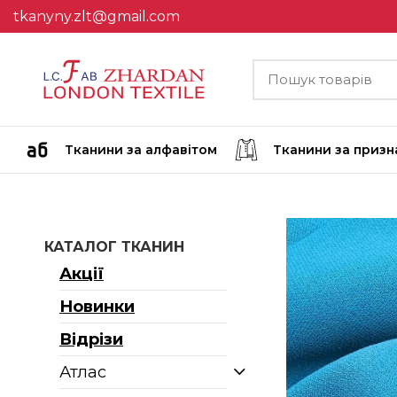
tkanyny.zlt@gmail.com
Тканини за алфавітом
Тканини за приз
КАТАЛОГ ТКАНИН
Акції
Новинки
Відрізи
Атлас