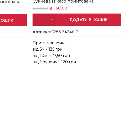
Сукнева Пікасо принтована
ринтована
₴
150.00
₴
166.00
ДОДАТИ В КОШИК
КОШИК
Артикул:
3256-34340-3
При замовленні:
від 5м - 135 грн
в
від 10м -127,50 грн
в
від 1 рулону - 120 грн
в