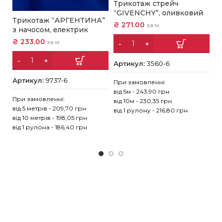
Трикотаж стрейч
“GIVENCHY”, оливковий
Трикотаж “АРГЕНТИНА”
Т
₴
271.00
за м.
з начосом, електрик
б
₴
233.00
₴
за м.
Артикул:
3560-6
Артикул:
9737-6
А
При замовленні:
від 5м - 243,90 грн
При замовленні:
Пр
від 10м - 230,35 грн
від 5 метрів - 209,70 грн
ві
від 1 рулону - 216,80 грн
від 10 метрів - 198,05 грн
ві
від 1 рулона - 186,40 грн
ві