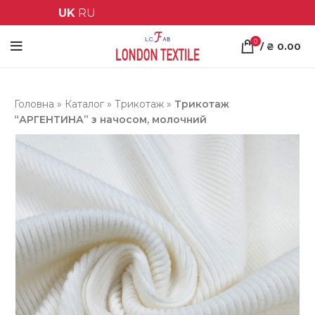
UK
RU
0
/
₴
0.00
Головна
»
Каталог
»
Трикотаж
»
Трикотаж
“АРГЕНТИНА” з начосом, молочний