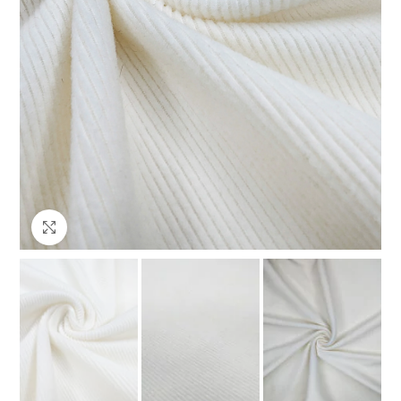
Клацніть, щоб збільшити